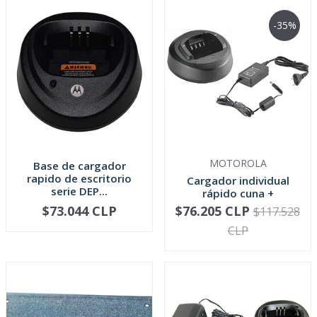
-35%
MOTOROLA
Base de cargador
rapido de escritorio
Cargador individual
serie DEP...
rápido cuna +
transformador...
$73.044 CLP
$76.205 CLP
$117.528
-
+
-
+
CLP