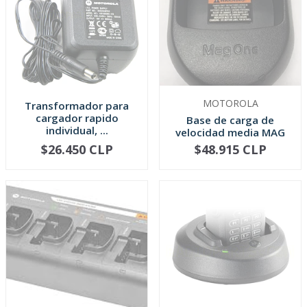
MOTOROLA
Transformador para
cargador rapido
Base de carga de
individual, ...
velocidad media MAG
ONE PMLN4685
$26.450 CLP
$48.915 CLP
AGOTADO
AGOTADO