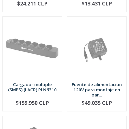
$24.211 CLP
$13.431 CLP
AGOTADO
AGOTADO
Cargador multiple
Fuente de alimentacion
(SMPS) (LACR) RLN6310
120V para montaje en
par...
$159.950 CLP
$49.035 CLP
AGOTADO
AGOTADO