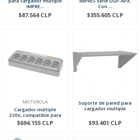
para cargador multiple
IMPRES serie DGP-APX.
IMPRE...
Con ...
$87.564 CLP
$355.605 CLP
AGOTADO
AGOTADO
MOTOROLA
Soporte de pared para
cargador multiple
Cargador múltiple
220V, compatible para
EP450, ...
$694.155 CLP
$93.401 CLP
AGOTADO
AGOTADO