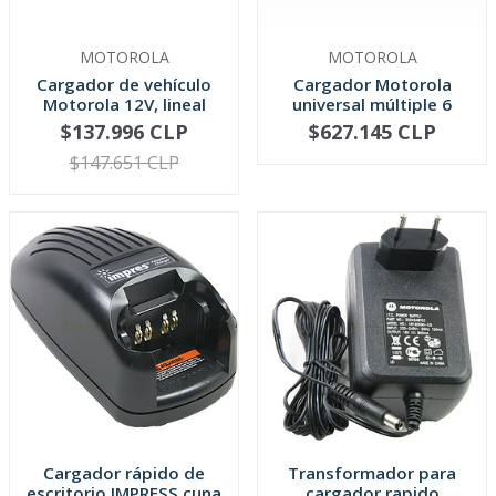
MOTOROLA
MOTOROLA
Cargador de vehículo
Cargador Motorola
Motorola 12V, lineal
universal múltiple 6
DGP-A...
bahías, ...
$137.996 CLP
$627.145 CLP
-
+
-
+
$147.651 CLP
Cargador rápido de
Transformador para
escritorio IMPRESS cuna
cargador rapido