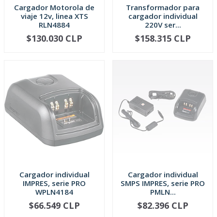
Cargador Motorola de
Transformador para
viaje 12v, linea XTS
cargador individual
RLN4884
220V ser...
$130.030 CLP
$158.315 CLP
AGOTADO
AGOTADO
Cargador individual
Cargador individual
IMPRES, serie PRO
SMPS IMPRES, serie PRO
WPLN4184
PMLN...
$66.549 CLP
$82.396 CLP
AGOTADO
AGOTADO