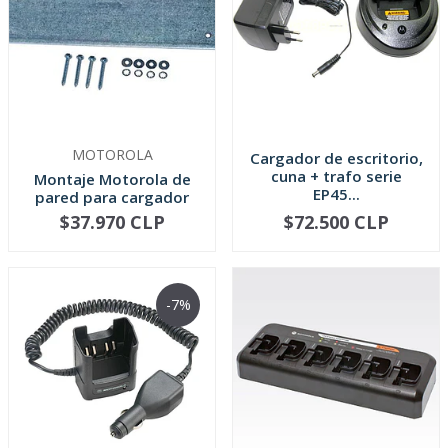
MOTOROLA
Cargador de escritorio,
cuna + trafo serie
Montaje Motorola de
EP45...
pared para cargador
multipl...
$37.970 CLP
$72.500 CLP
-
+
-
+
-7%