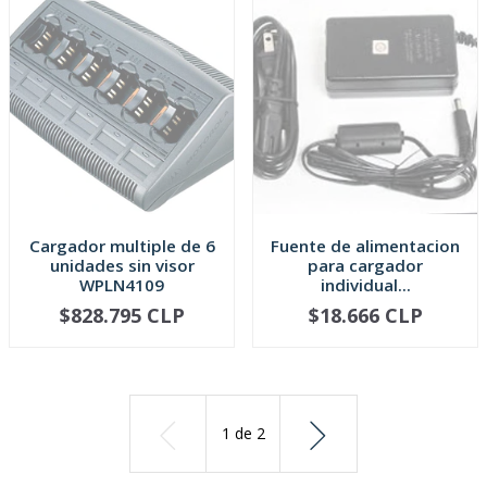
Cargador multiple de 6
Fuente de alimentacion
unidades sin visor
para cargador
WPLN4109
individual...
$828.795 CLP
$18.666 CLP
AGOTADO
AGOTADO
1
de
2