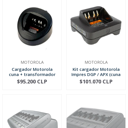
MOTOROLA
MOTOROLA
Cargador Motorola
Kit cargador Motorola
cuna + transformador
Impres DGP / APX (cuna
para por...
+ ...
$95.200 CLP
$101.070 CLP
-
+
-
+