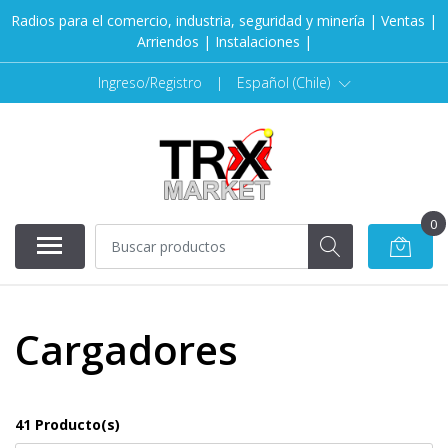
Radios para el comercio, industria, seguridad y minería | Ventas |
Arriendos | Instalaciones |
Ingreso/Registro
|
Español (Chile)
0
Cargadores
41 Producto(s)