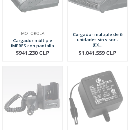
MOTOROLA
Cargador multiple de 6
unidades sin visor -
Cargador múltiple
(EX...
IMPRES con pantalla
LCD (DGP ...
$941.230 CLP
$1.041.559 CLP
AGOTADO
AGOTADO