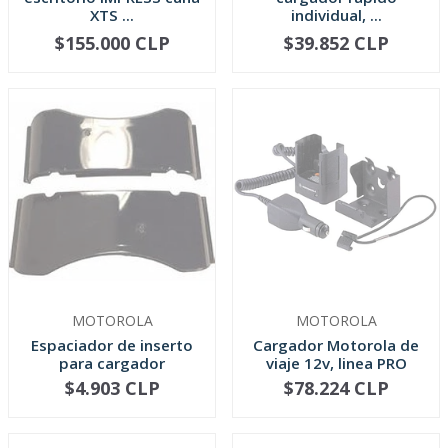
XTS ...
individual, ...
$155.000 CLP
$39.852 CLP
-
+
-
+
MOTOROLA
MOTOROLA
Espaciador de inserto
Cargador Motorola de
para cargador
viaje 12v, linea PRO
individuale...
RLN4883
$4.903 CLP
$78.224 CLP
NO DISPONIBLE
NO DISPONIBLE