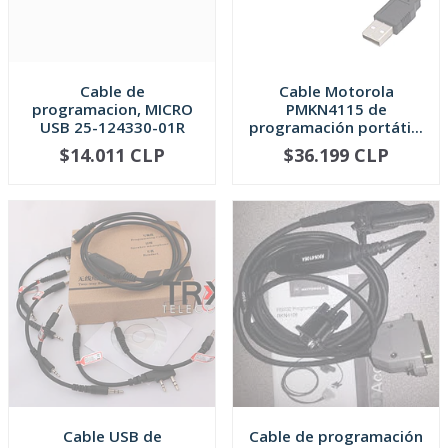
Cable de
Cable Motorola
programacion, MICRO
PMKN4115 de
USB 25-124330-01R
programación portáti...
$14.011 CLP
$36.199 CLP
AGOTADO
AGOTADO
Cable USB de
Cable de programación