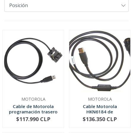
MOTOROLA
MOTOROLA
Cable de Motorola
Cable Motorola
programación trasero
HKN6184 de
serie DE...
programación frontal
$117.990 CLP
$136.350 CLP
-
+
-
+
...