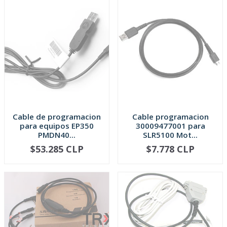
Cable de programacion
Cable programacion
para equipos EP350
30009477001 para
PMDN40...
SLR5100 Mot...
$53.285 CLP
$7.778 CLP
AGOTADO
AGOTADO