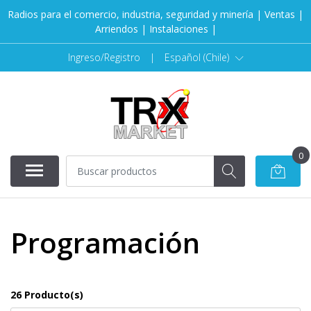
Radios para el comercio, industria, seguridad y minería | Ventas |
Arriendos | Instalaciones |
Ingreso/Registro
|
Español (Chile)
0
Programación
26 Producto(s)