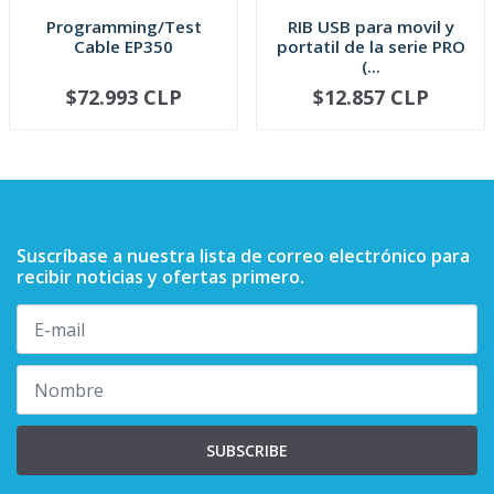
Programming/Test
RIB USB para movil y
Cable EP350
portatil de la serie PRO
(...
$72.993 CLP
$12.857 CLP
AGOTADO
AGOTADO
Suscríbase a nuestra lista de correo electrónico para
recibir noticias y ofertas primero.
SUBSCRIBE