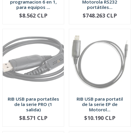
programacion 6 en 1,
Motorola RS232
para equipos ...
portátiles...
$8.562 CLP
$748.263 CLP
AGOTADO
AGOTADO
RIB USB para portatiles
RIB USB para portatil
de la serie PRO (1
de la serie EP de
salida)
Motorol...
$8.571 CLP
$10.190 CLP
AGOTADO
AGOTADO