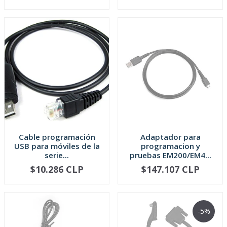
Cable programación
Adaptador para
USB para móviles de la
programacion y
serie...
pruebas EM200/EM4...
$10.286 CLP
$147.107 CLP
AGOTADO
-
+
-5%