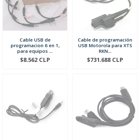
Cable USB de
Cable de programación
programacion 6 en 1,
USB Motorola para XTS
para equipos ...
RKN...
$8.562 CLP
$731.688 CLP
AGOTADO
AGOTADO