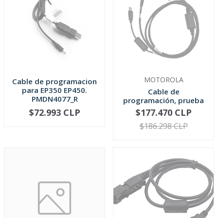
MOTOROLA
Cable de programacion
para EP350 EP450.
Cable de
PMDN4077_R
programación, prueba
y ajuste Motorola...
$72.993 CLP
$177.470 CLP
AGOTADO
AGOTADO
$186.298 CLP