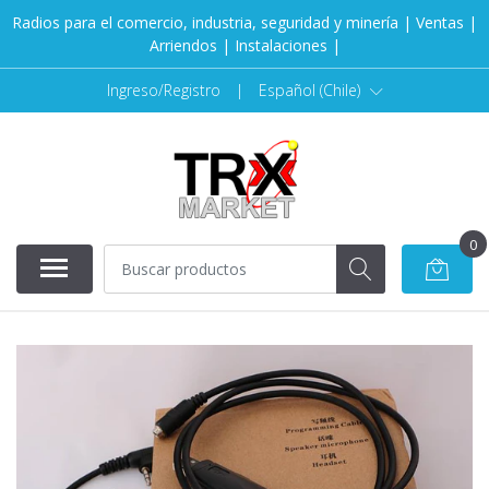
Radios para el comercio, industria, seguridad y minería | Ventas |
Arriendos | Instalaciones |
Ingreso/Registro
|
Español (Chile)
0