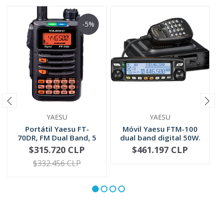
-5%
YAESU
YAESU
Portátil Yaesu FT-
Móvil Yaesu FTM-100
70DR, FM Dual Band, 5
dual band digital 50W.
W, C4FM...
144-...
$315.720 CLP
$461.197 CLP
-
+
-
+
$332.456 CLP