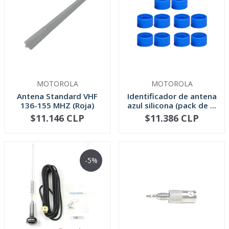
MOTOROLA
MOTOROLA
Antena Standard VHF
Identificador de antena
136-155 MHZ (Roja)
azul silicona (pack de ...
PRO5150/...
$11.146 CLP
$11.386 CLP
NO DISPONIBLE
-
+
-5%