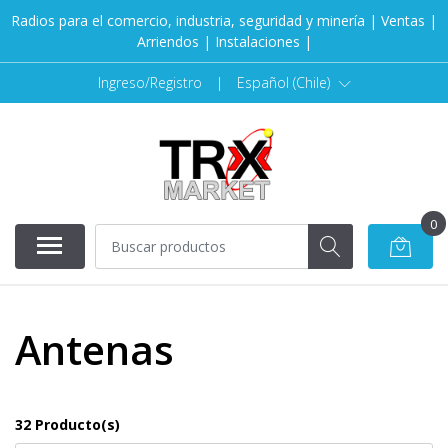
Radios para el comercio, industria, seguridad y minería | Ventas |
Arriendos | Instalaciones |
Ingreso/Registro
|
Español (Chile)
0
Antenas
32 Producto(s)