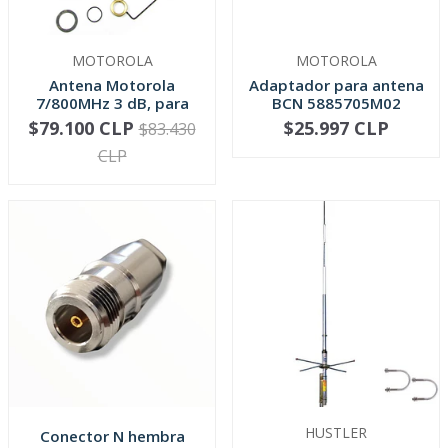
MOTOROLA
MOTOROLA
Antena Motorola
Adaptador para antena
7/800MHz 3 dB, para
BCN 5885705M02
montaje veh...
$79.100 CLP
$25.997 CLP
$83.430
NO DISPONIBLE
-
+
CLP
HUSTLER
Conector N hembra