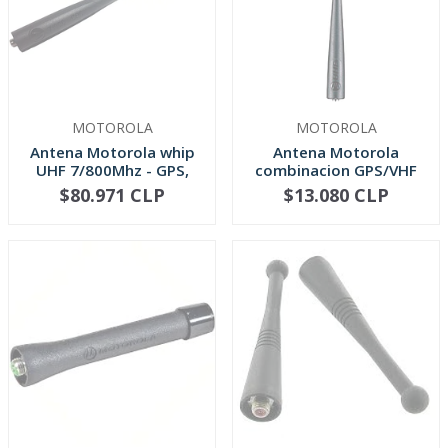
MOTOROLA
MOTOROLA
Antena Motorola whip
Antena Motorola
UHF 7/800Mhz - GPS,
combinacion GPS/VHF
(APX)
(136-147 MHz)
$80.971 CLP
$13.080 CLP
NO DISPONIBLE
NO DISPONIBLE