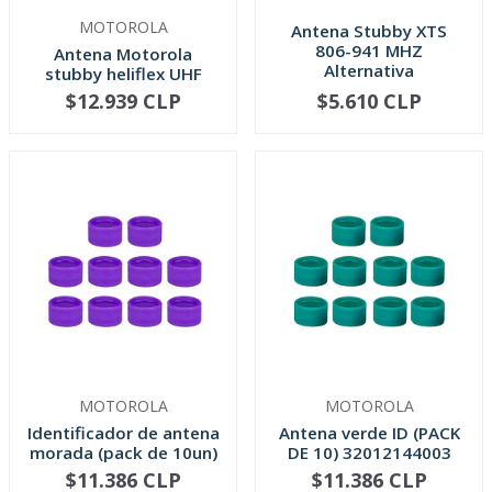
MOTOROLA
Antena Stubby XTS
806-941 MHZ
Antena Motorola
Alternativa
stubby heliflex UHF
470-520 MHz
$12.939 CLP
$5.610 CLP
NO DISPONIBLE
NO DISPONIBLE
MOTOROLA
MOTOROLA
Identificador de antena
Antena verde ID (PACK
morada (pack de 10un)
DE 10) 32012144003
$11.386 CLP
$11.386 CLP
-
+
-
+