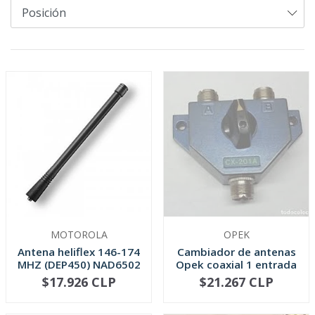
MOTOROLA
OPEK
Antena heliflex 146-174
Cambiador de antenas
MHZ (DEP450) NAD6502
Opek coaxial 1 entrada
/2 ...
$17.926 CLP
$21.267 CLP
NO DISPONIBLE
-
+