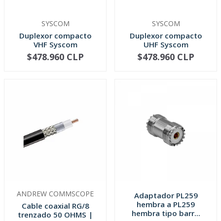
SYSCOM
SYSCOM
Duplexor compacto
Duplexor compacto
VHF Syscom
UHF Syscom
$478.960 CLP
$478.960 CLP
VER OPCIONES
VER OPCIONES
ANDREW COMMSCOPE
Adaptador PL259
hembra a PL259
Cable coaxial RG/8
hembra tipo barr...
trenzado 50 OHMS |