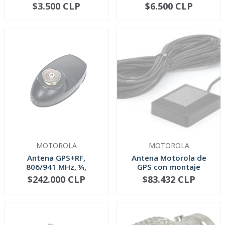
CNT400 (v...
$3.500 CLP
$6.500 CLP
-
+
-
+
MOTOROLA
MOTOROLA
Antena GPS+RF,
Antena Motorola de
806/941 MHz, ¼,
GPS con montaje
montaje perforad...
magnético
$242.000 CLP
$83.432 CLP
AGOTADO
AGOTADO