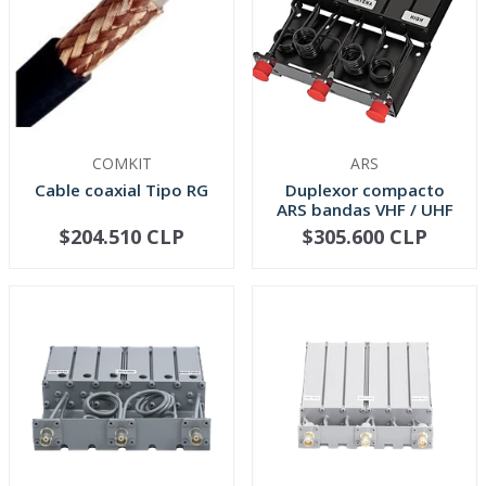
COMKIT
ARS
Cable coaxial Tipo RG
Duplexor compacto
ARS bandas VHF / UHF
$204.510 CLP
$305.600 CLP
VER OPCIONES
VER OPCIONES