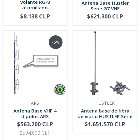
volante RG-8
Antena Base Hustler
atornillado
Serie G7 VHF
$8.138 CLP
$621.300 CLP
VER OPCIONES
-
+
-5%
ARS
HUSTLER
Antena Base VHF 4
Antena base de fibra
dipolos ARS
de vidrio HUSTLER Serie
HX
$563.200 CLP
$1.651.570 CLP
VER OPCIONES
VER OPCIONES
$594.600 CLP