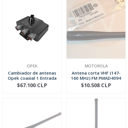
OPEK
MOTOROLA
Cambiador de antenas
Antena corta VHF (147-
Opek coaxial 1 Entrada
160 MHz) FM PMAD4094
3 S...
$67.100 CLP
$10.508 CLP
NO DISPONIBLE
-
+