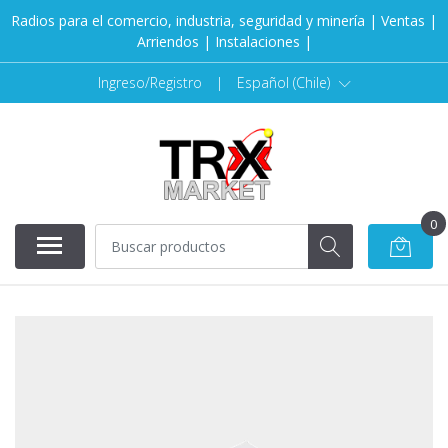
Radios para el comercio, industria, seguridad y minería | Ventas |
Arriendos | Instalaciones |
Ingreso/Registro
|
Español (Chile)
0