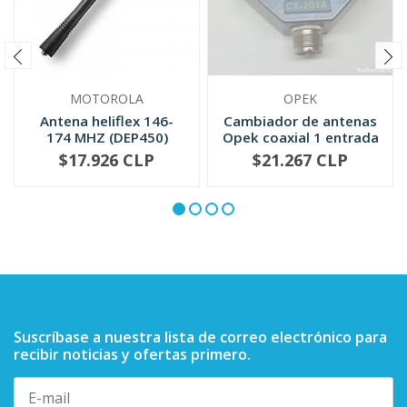
MOTOROLA
OPEK
Antena heliflex 146-
Cambiador de antenas
174 MHZ (DEP450)
Opek coaxial 1 entrada
NAD6502
/2 ...
$17.926 CLP
$21.267 CLP
NO DISPONIBLE
-
+
Suscríbase a nuestra lista de correo electrónico para
recibir noticias y ofertas primero.