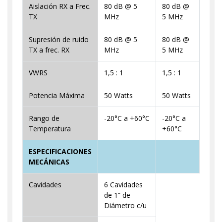
Aislación RX a Frec.
80 dB @ 5
80 dB @
TX
MHz
5 MHz
Supresión de ruido
80 dB @ 5
80 dB @
TX a frec. RX
MHz
5 MHz
VWRS
1,5 : 1
1,5 : 1
Potencia Máxima
50 Watts
50 Watts
Rango de
-20°C a +60°C
-20°C a
Temperatura
+60°C
ESPECIFICACIONES
MECÁNICAS
Cavidades
6 Cavidades
de 1” de
Diámetro c/u