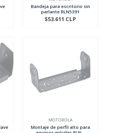
ave
Bandeja para escritorio sin
parlante RLN5391
$53.611 CLP
NO DISPONIBLE
MOTOROLA
lave
Montaje de perfil alto para
equipos móviles RLN...