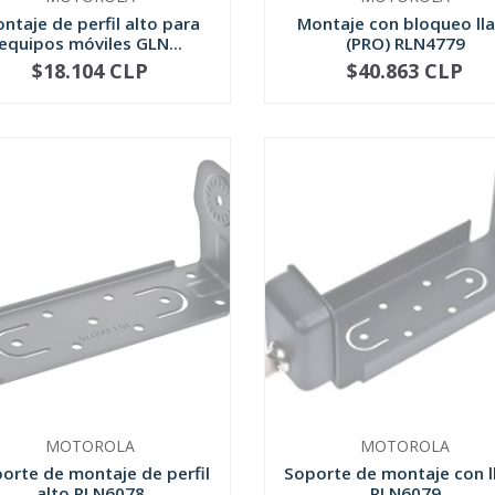
ntaje de perfil alto para
Montaje con bloqueo ll
equipos móviles GLN...
(PRO) RLN4779
$18.104 CLP
$40.863 CLP
NO DISPONIBLE
NO DISPONIBLE
MOTOROLA
MOTOROLA
orte de montaje de perfil
Soporte de montaje con l
alto RLN6078
RLN6079