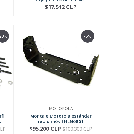
$17.512 CLP
NO DISPONIBLE
23%
-5%
MOTOROLA
fil
Montaje Motorola estándar
.
radio móvil HLN6861
$95.200 CLP
CLP
$100.300 CLP
-
+