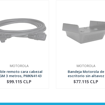
MOTOROLA
MOTOROLA
ble remoto cara cabezal
Bandeja Motorola de
GM 3 metros, PMKN4143
escritorio sin altavoz
GLN7318
$99.115 CLP
$77.115 CLP
AGOTADO
AGOTADO