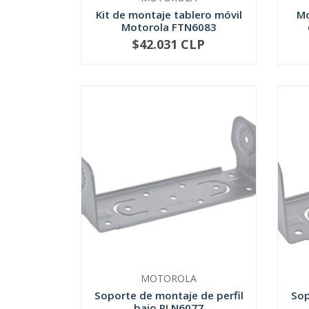
Kit de montaje tablero móvil
Mo
Motorola FTN6083
$42.031 CLP
NO DISPONIBLE
MOTOROLA
Soporte de montaje de perfil
Sop
bajo RLN6077