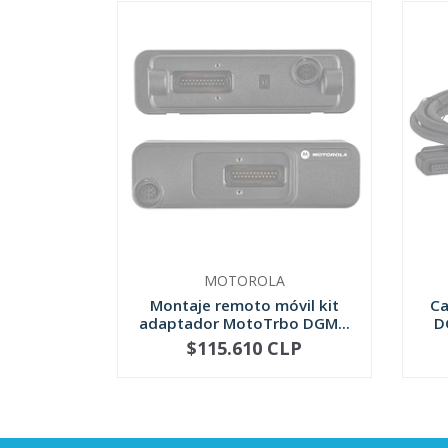
MOTOROLA
Montaje remoto móvil kit
Ca
adaptador MotoTrbo DGM...
D
$115.610 CLP
AGOTADO