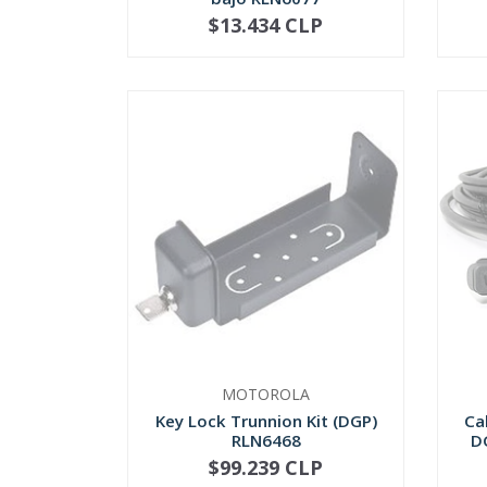
$13.434 CLP
NO DISPONIBLE
MOTOROLA
Key Lock Trunnion Kit (DGP)
Ca
RLN6468
D
$99.239 CLP
NO DISPONIBLE