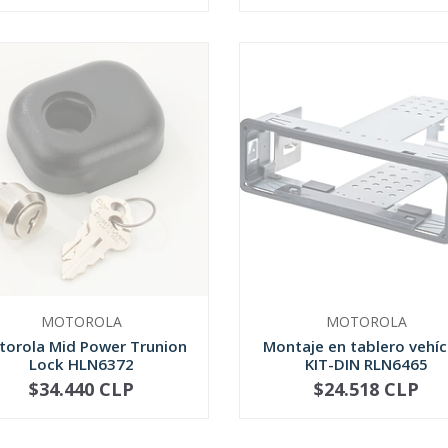
MOTOROLA
MOTOROLA
torola Mid Power Trunion
Montaje en tablero vehíc
Lock HLN6372
KIT-DIN RLN6465
$34.440 CLP
$24.518 CLP
AGOTADO
AGOTADO