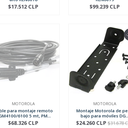
$17.512 CLP
$99.239 CLP
NO DISPONIBLE
NO DISPONIBLE
-
MOTOROLA
MOTOROLA
ble para montaje remoto
Montaje Motorola de per
GM4100/6100 5 mt, PM...
bajo para móviles DG..
$68.326 CLP
$24.260 CLP
$31.678 
NO DISPONIBLE
-
+