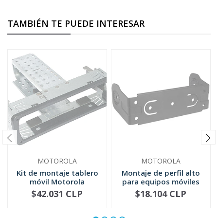
TAMBIÉN TE PUEDE INTERESAR
MOTOROLA
MOTOROLA
Kit de montaje tablero
Montaje de perfil alto
móvil Motorola
para equipos móviles
FTN6083
GLN...
$42.031 CLP
$18.104 CLP
NO DISPONIBLE
NO DISPONIBLE