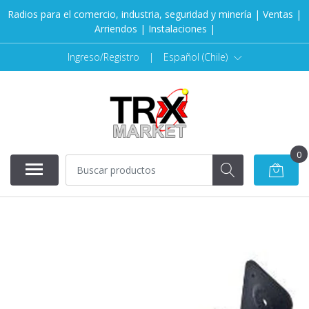
Radios para el comercio, industria, seguridad y minería | Ventas |
Arriendos | Instalaciones |
Ingreso/Registro
|
Español (Chile)
0
NO DISPONIBLE