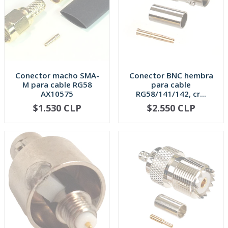
Conector macho SMA-
Conector BNC hembra
M para cable RG58
para cable
AX10575
RG58/141/142, cr...
$1.530 CLP
$2.550 CLP
AGOTADO
AGOTADO