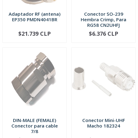
Adaptador RF (antena)
Conector SO-239
EP350 PMDN4041BR
Hembra Crimp, Para
RG58 CN2UHFJ
$21.739 CLP
$6.376 CLP
AGOTADO
AGOTADO
DIN-MALE (FEMALE)
Conector Mini-UHF
Conector para cable
Macho 182324
7/8