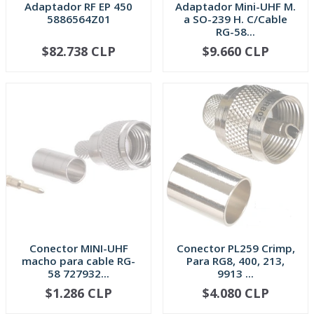
Adaptador RF EP 450
Adaptador Mini-UHF M.
5886564Z01
a SO-239 H. C/Cable
RG-58...
$82.738 CLP
$9.660 CLP
AGOTADO
AGOTADO
Conector MINI-UHF
Conector PL259 Crimp,
macho para cable RG-
Para RG8, 400, 213,
58 727932...
9913 ...
$1.286 CLP
$4.080 CLP
AGOTADO
AGOTADO