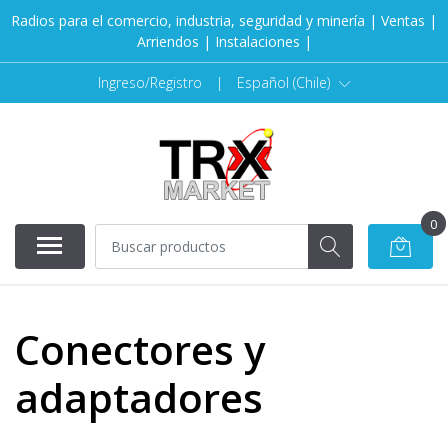
Radios para el comercio, industria, seguridad y minería | Ventas |
Arriendos | Instalaciones |
Ingreso/Registro
|
Español (Chile)
0
Conectores y
adaptadores