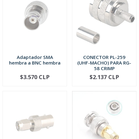
Adaptador SMA
CONECTOR PL-259
hembra a BNC hembra
(UHF-MACHO) PARA RG-
58 CRIMP
$3.570 CLP
$2.137 CLP
AGOTADO
AGOTADO