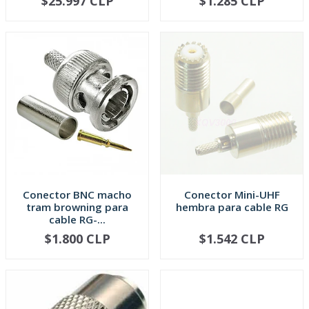
$25.997 CLP
$1.285 CLP
NO DISPONIBLE
-
+
Conector BNC macho
Conector Mini-UHF
tram browning para
hembra para cable RG
cable RG-...
$1.800 CLP
$1.542 CLP
NO DISPONIBLE
-
+