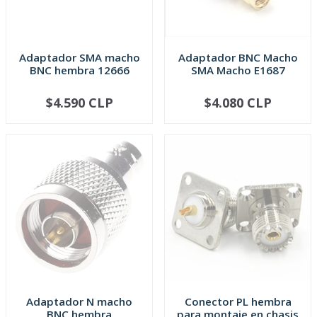
Adaptador SMA macho
Adaptador BNC Macho
BNC hembra 12666
SMA Macho E1687
$4.590 CLP
$4.080 CLP
AGOTADO
AGOTADO
Adaptador N macho
Conector PL hembra
BNC hembra
para montaje en chasis