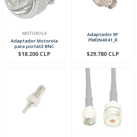
MOTOROLA
Adaptador RF
PMDN4041_R
Adaptador Motorola
para portátil BNC
HLN8262
$18.200 CLP
$29.780 CLP
AGOTADO
AGOTADO