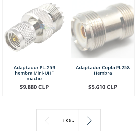
Adaptador PL-259
Adaptador Copla PL258
hembra Mini-UHF
Hembra
macho
$9.880 CLP
$5.610 CLP
AGOTADO
AGOTADO
1
de
3