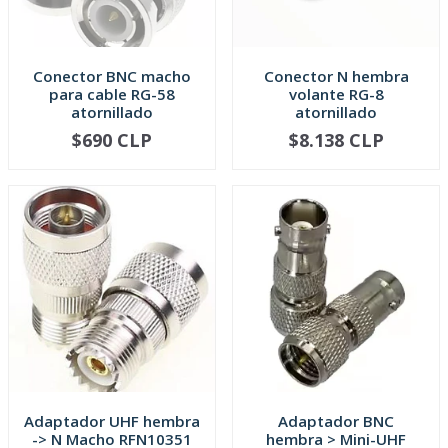
Conector BNC macho
Conector N hembra
para cable RG-58
volante RG-8
atornillado
atornillado
$690 CLP
$8.138 CLP
NO DISPONIBLE
-
+
Adaptador UHF hembra
Adaptador BNC
-> N Macho RFN10351
hembra > Mini-UHF