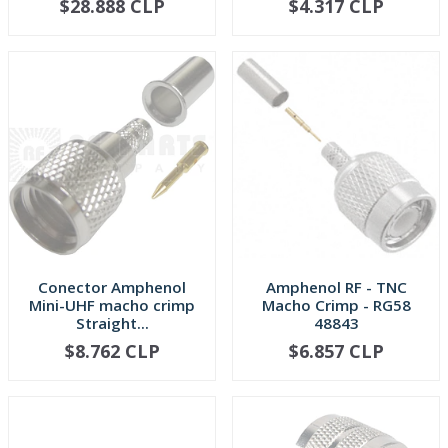
$28.888 CLP
$4.317 CLP
AGOTADO
AGOTADO
Conector Amphenol
Amphenol RF - TNC
Mini-UHF macho crimp
Macho Crimp - RG58
Straight...
48843
$8.762 CLP
$6.857 CLP
AGOTADO
AGOTADO