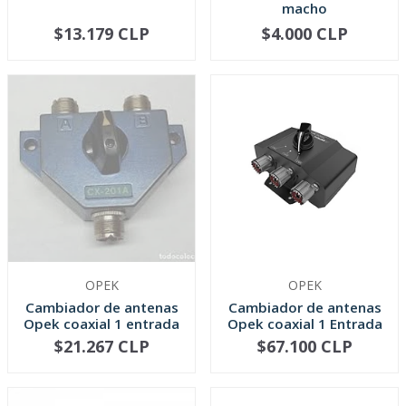
macho
$13.179 CLP
$4.000 CLP
-
+
-
+
OPEK
OPEK
Cambiador de antenas
Cambiador de antenas
Opek coaxial 1 entrada
Opek coaxial 1 Entrada
/2 ...
3 S...
$21.267 CLP
$67.100 CLP
NO DISPONIBLE
-
+