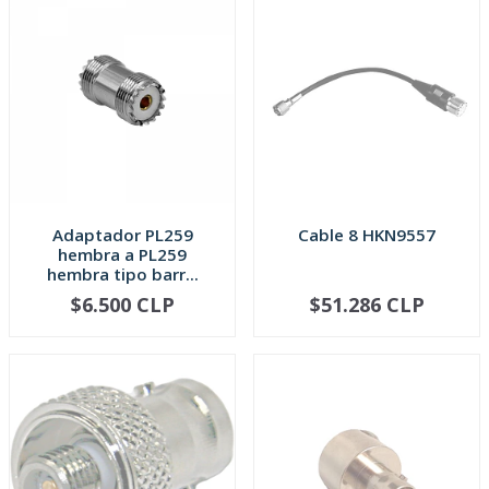
Adaptador PL259
Cable 8 HKN9557
hembra a PL259
hembra tipo barr...
$6.500 CLP
$51.286 CLP
AGOTADO
-
+