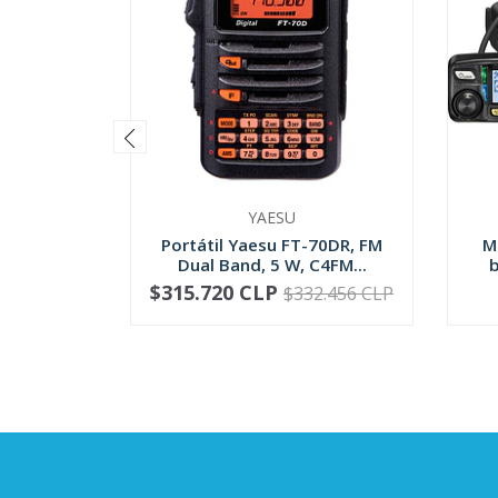
YAESU
Portátil Yaesu FT-70DR, FM
M
Dual Band, 5 W, C4FM...
b
$315.720 CLP
$332.456 CLP
-
+
-