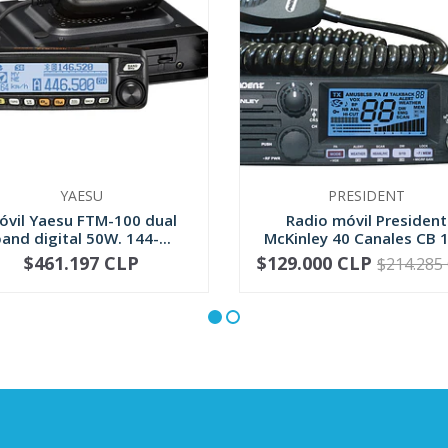
YAESU
PRESIDENT
óvil Yaesu FTM-100 dual
Radio móvil President
and digital 50W. 144-...
McKinley 40 Canales CB 12
$461.197 CLP
$129.000 CLP
$214.285
+
-
+