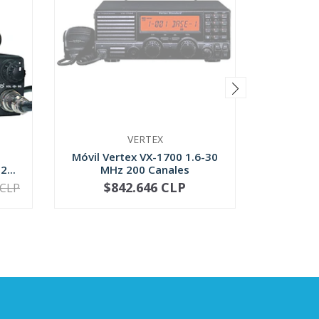
VERTEX
Móvil Vertex VX-1700 1.6-30
Base Yae
...
MHz 200 Canales
$842.646 CLP
$1
 CLP
NO DISPONIBLE
-