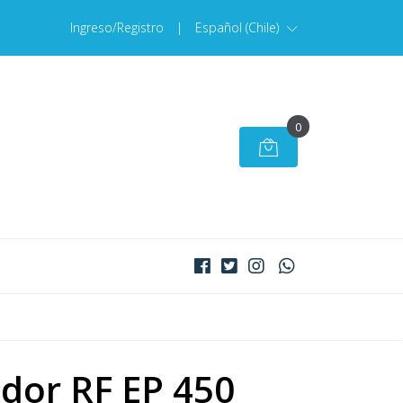
Ingreso/Registro
|
Español (Chile)
0
dor RF EP 450