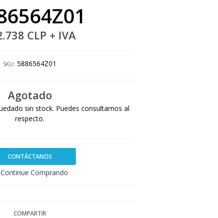
86564Z01
2.738 CLP
+ IVA
5886564Z01
SKU:
Agotado
uedado sin stock. Puedes consultarnos al
respecto.
CONTÁCTANOS
Continue Comprando
COMPARTIR