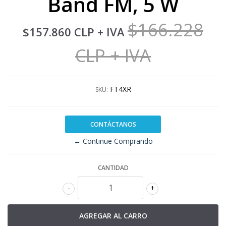
Band FM, 5 W
$166.228
$157.860 CLP
+ IVA
CLP
+ IVA
FT4XR
SKU:
CONTÁCTANOS
← Continue Comprando
CANTIDAD
-
+