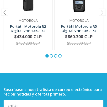
MOTOROLA
MOTOROLA
Portátil Motorola R2
Portátil Motorola R5
Digital VHF 136-174
Digital VHF 136-174
MHz UH...
MHz | ...
$434.000 CLP
$860.300 CLP
VER OPCIONES
VER OPCIONES
$457.200 CLP
$906.300 CLP
Suscríbase a nuestra lista de correo electrónico para
recibir noticias y ofertas primero.