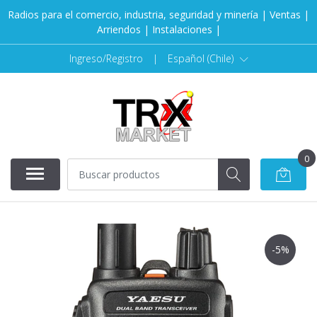
Radios para el comercio, industria, seguridad y minería | Ventas |
Arriendos | Instalaciones |
Ingreso/Registro
|
Español (Chile)
0
-5%