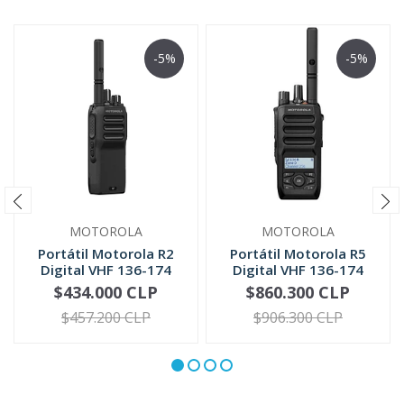
-5%
-5%
MOTOROLA
MOTOROLA
Portátil Motorola R2
Portátil Motorola R5
Digital VHF 136-174
Digital VHF 136-174
MHz UH...
MHz | ...
$434.000 CLP
$860.300 CLP
VER OPCIONES
VER OPCIONES
$457.200 CLP
$906.300 CLP