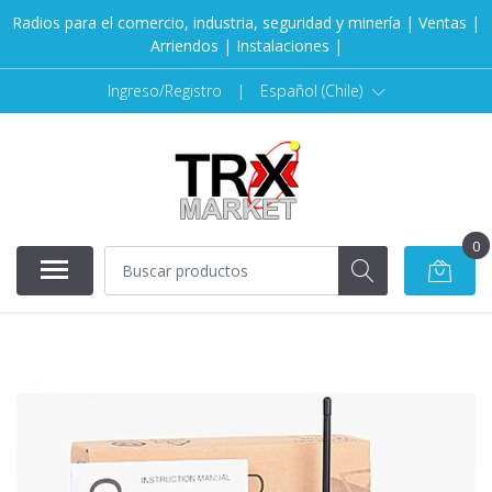
Radios para el comercio, industria, seguridad y minería | Ventas |
Arriendos | Instalaciones |
Ingreso/Registro
|
Español (Chile)
0