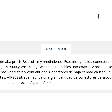
DESCRIPCIÓN
e alta precisi&oacute;n y rendimiento. Esto incluye a los conectore
58, LMR400 y WBC400 y Belden 9913, cables tipo coaxial. &nbsp;La s
raci&oacute;n y confiabilidad. Conectores de baja calidad causan un
es. AIR802&trade; fabrica una gran cantidad de conectores para todo
 a un buen precio.</span></h4>