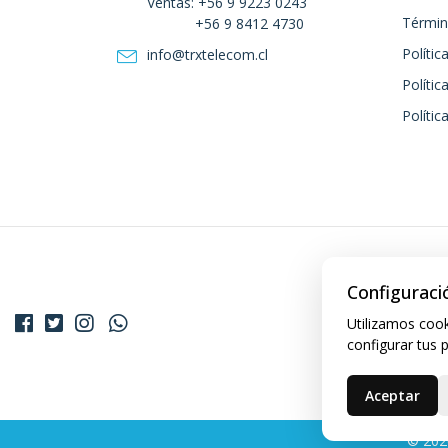
Ventas: +56 9 9223 0243
Términ
+56 9 8412 4730
Polític
info@trxtelecom.cl
Polític
Polític
Configuraci
Utilizamos cook
configurar tus 
Aceptar
© 202