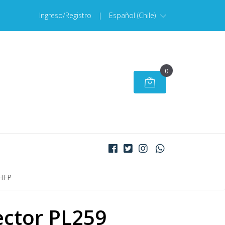
Ingreso/Registro
|
Español (Chile)
0
UHFP
ctor PL259