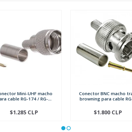
onector Mini-UHF macho
Conector BNC macho t
ara cable RG-174 / RG-...
browning para cable RG-
$1.285 CLP
$1.800 CLP
+
-
+