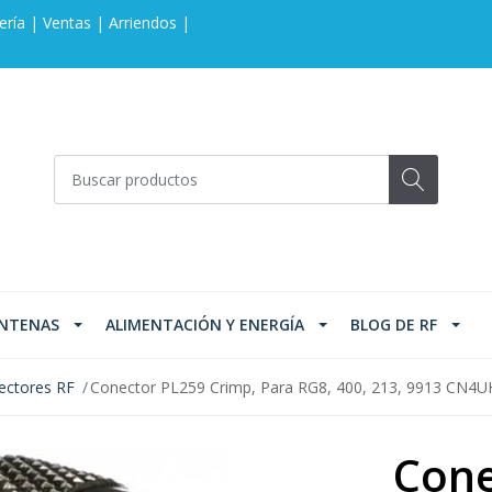
ería | Ventas | Arriendos |
NTENAS
ALIMENTACIÓN Y ENERGÍA
BLOG DE RF
ectores RF
Conector PL259 Crimp, Para RG8, 400, 213, 9913 CN4
Cone