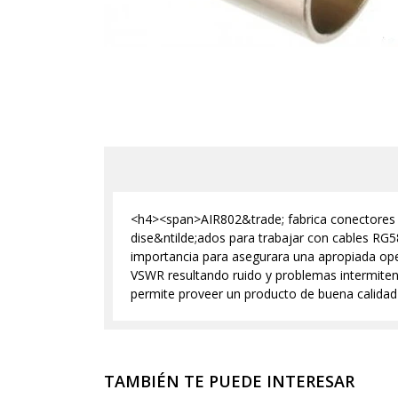
<h4><span>AIR802&trade; fabrica conectores d
dise&ntilde;ados para trabajar con cables RG
importancia para asegurara una apropiada ope
VSWR resultando ruido y problemas intermitent
permite proveer un producto de buena calidad
TAMBIÉN TE PUEDE INTERESAR