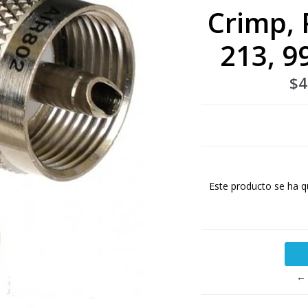
Crimp, 
213, 
$4
Este producto se ha q
← 