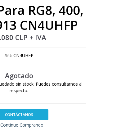
Para RG8, 400,
9913 CN4UHFP
.080 CLP
+ IVA
CN4UHFP
SKU:
Agotado
uedado sin stock. Puedes consultarnos al
respecto.
CONTÁCTANOS
Continue Comprando