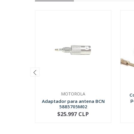
MOTOROLA
C
p
Adaptador para antena BCN
5885705M02
$25.997 CLP
NO DISPONIBLE
-