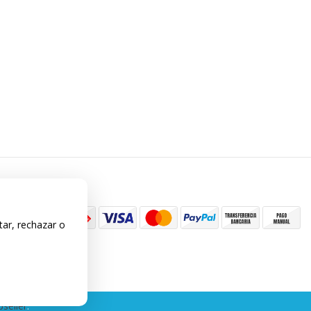
tar, rechazar o
seller
.