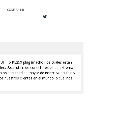
COMPARTIR
s UHF o PL259 plug (macho) los cuales estan
elecci&oacute;n de conectores es de extrema
,a p&eacute;rdida mayor de inserci&oacute;n y
s nuestros clientes en el mundo lo cual nos