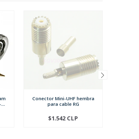
ram
Conector Mini-UHF hembra
Conector
...
para cable RG
para 
$1.542 CLP
NO DISPONIBLE
-