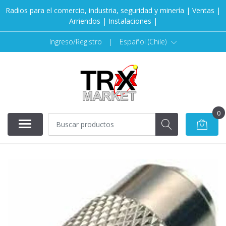
Radios para el comercio, industria, seguridad y minería | Ventas |
Arriendos | Instalaciones |
Ingreso/Registro
|
Español (Chile)
0