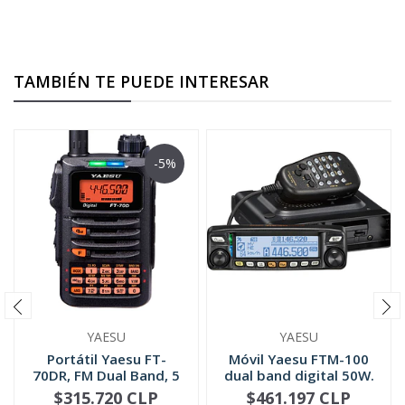
TAMBIÉN TE PUEDE INTERESAR
-5%
YAESU
YAESU
Portátil Yaesu FT-
Móvil Yaesu FTM-100
70DR, FM Dual Band, 5
dual band digital 50W.
W, C4FM...
144-...
$315.720 CLP
$461.197 CLP