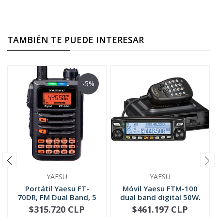
TAMBIÉN TE PUEDE INTERESAR
-5%
YAESU
YAESU
Portátil Yaesu FT-
Móvil Yaesu FTM-100
70DR, FM Dual Band, 5
dual band digital 50W.
W, C4FM...
144-...
$315.720 CLP
$461.197 CLP
-
+
-
+