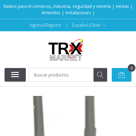
Radios para el comercio, industria, seguridad y minería | Ventas |
Arriendos | Instalaciones |
Ingreso/Registro
|
Español (Chile)
0
AGOTADO