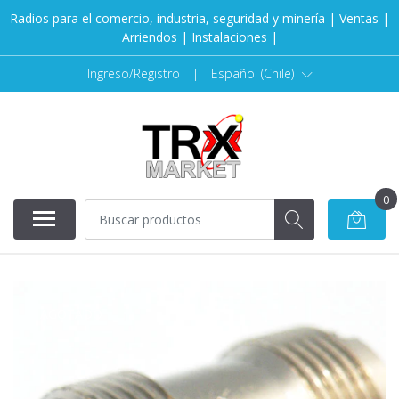
Radios para el comercio, industria, seguridad y minería | Ventas |
Arriendos | Instalaciones |
Ingreso/Registro
|
Español (Chile)
0
AGOTADO