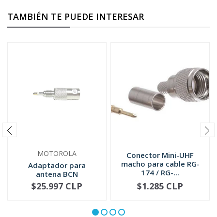
TAMBIÉN TE PUEDE INTERESAR
MOTOROLA
Conector Mini-UHF
macho para cable RG-
Adaptador para
174 / RG-...
antena BCN
5885705M02
$25.997 CLP
$1.285 CLP
NO DISPONIBLE
-
+