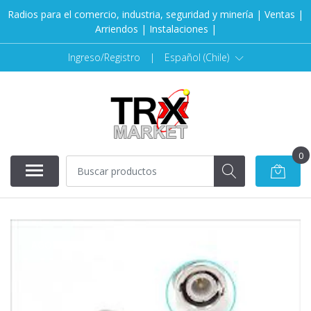
Radios para el comercio, industria, seguridad y minería | Ventas |
Arriendos | Instalaciones |
Ingreso/Registro
|
Español (Chile)
0
AGOTADO