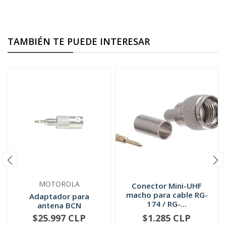
TAMBIÉN TE PUEDE INTERESAR
MOTOROLA
Conector Mini-UHF
macho para cable RG-
Adaptador para
174 / RG-...
antena BCN
5885705M02
$25.997 CLP
$1.285 CLP
NO DISPONIBLE
-
+