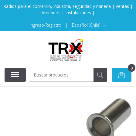
Radios para el comercio, industria, seguridad y minería | Ventas |
Arriendos | Instalaciones |
Ingreso/Registro
|
Español (Chile)
0
AGOTADO