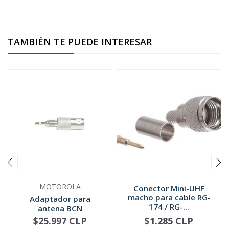
TAMBIÉN TE PUEDE INTERESAR
MOTOROLA
Conector Mini-UHF
macho para cable RG-
Adaptador para
174 / RG-...
antena BCN
5885705M02
$25.997 CLP
$1.285 CLP
NO DISPONIBLE
-
+