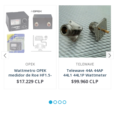
OPEK
TELEWAVE
Wattmetro OPEK
Telewave 44A 44AP
medidor de Roe HF1.5-
44L1 44L1P Wattmeter
30 MHZ (SWR-2)
QC Conne...
$17.229 CLP
$99.960 CLP
NO DISPONIBLE
-
+