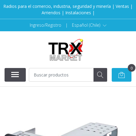
Radios para el comercio, industria, seguridad y minería | Ventas |
Arriendos | Instalaciones |
Ingreso/Registro
|
Español (Chile)
0
AGOTADO