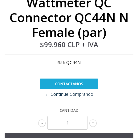
Wattmeter QC
Connector QC44N N
Female (par)
$99.960 CLP
+ IVA
QC44N
SKU:
CONTÁCTANOS
← Continue Comprando
CANTIDAD
-
+