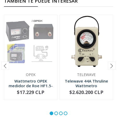
TAMBIÉN TE PUEDE INTERESAR
OPEK
TELEWAVE
Wattmetro OPEK
Telewave 44A Thruline
medidor de Roe HF1.5-
Wattmetro
30 MHZ (SWR-2)
$17.229 CLP
$2.620.200 CLP
NO DISPONIBLE
-
+