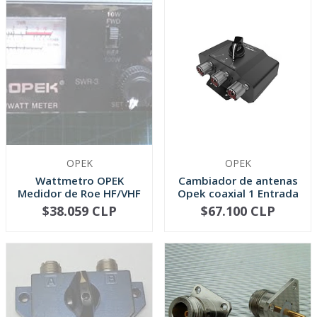
OPEK
OPEK
Wattmetro OPEK
Cambiador de antenas
Medidor de Roe HF/VHF
Opek coaxial 1 Entrada
1.7-150MHZ...
3 S...
$38.059 CLP
$67.100 CLP
NO DISPONIBLE
-
+