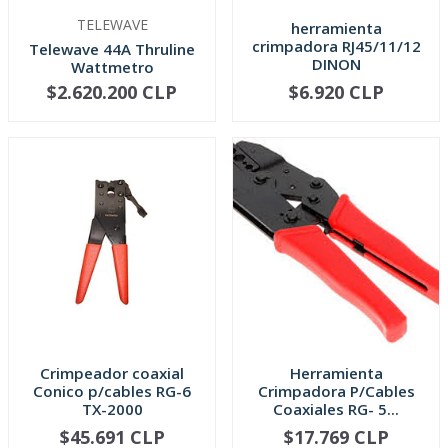
TELEWAVE
herramienta
crimpadora RJ45/11/12
Telewave 44A Thruline
DINON
Wattmetro
$2.620.200 CLP
$6.920 CLP
NO DISPONIBLE
-
+
Crimpeador coaxial
Herramienta
Conico p/cables RG-6
Crimpadora P/Cables
TX-2000
Coaxiales RG- 5...
$45.691 CLP
$17.769 CLP
-
+
-
+