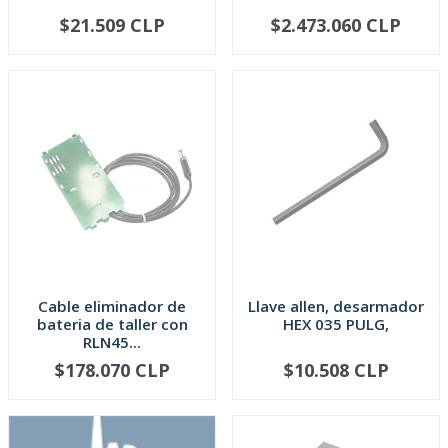
$21.509 CLP
$2.473.060 CLP
AGOTADO
AGOTADO
Cable eliminador de
Llave allen, desarmador
bateria de taller con
HEX 035 PULG,
RLN45...
$178.070 CLP
$10.508 CLP
AGOTADO
AGOTADO