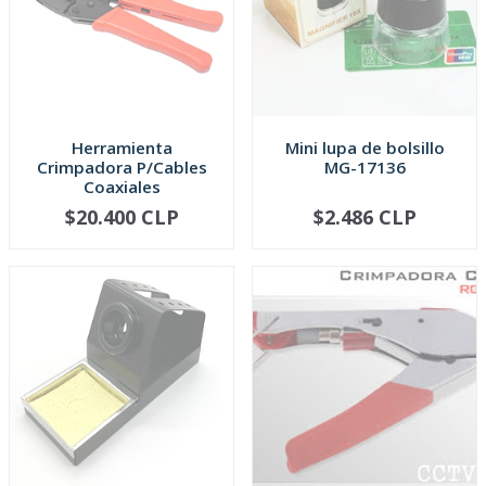
Herramienta
Mini lupa de bolsillo
Crimpadora P/Cables
MG-17136
Coaxiales
$20.400 CLP
$2.486 CLP
AGOTADO
AGOTADO