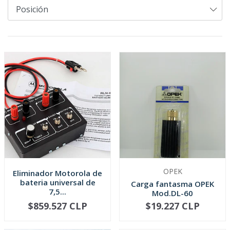
OPEK
Eliminador Motorola de
bateria universal de
Carga fantasma OPEK
7,5...
Mod.DL-60
$859.527 CLP
$19.227 CLP
-
+
-
+