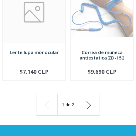
Lente lupa monocular
Correa de muñeca
antiestatica ZD-152
$7.140 CLP
$9.690 CLP
AGOTADO
AGOTADO
1
de
2