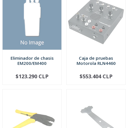
Eliminador de chasis
Caja de pruebas
EM200/EM400
Motorola RLN4460
$123.290 CLP
$553.404 CLP
AGOTADO
AGOTADO