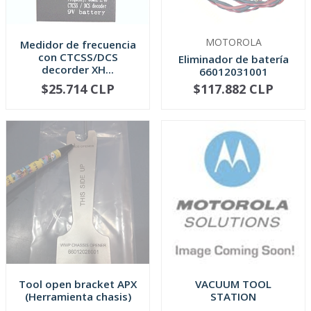
MOTOROLA
Medidor de frecuencia
con CTCSS/DCS
Eliminador de batería
decorder XH...
66012031001
$25.714 CLP
$117.882 CLP
NO DISPONIBLE
NO DISPONIBLE
Tool open bracket APX
VACUUM TOOL
(Herramienta chasis)
STATION