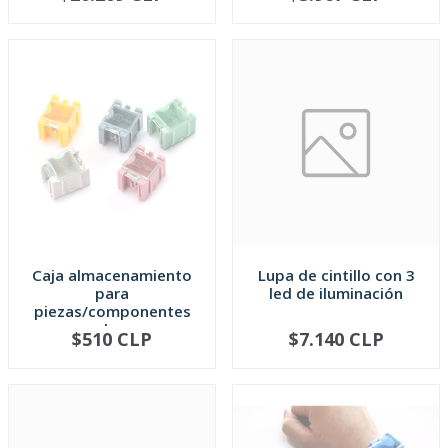
Caja almacenamiento
Lupa de cintillo con 3
para
led de iluminación
piezas/componentes
ele...
$510 CLP
$7.140 CLP
AGOTADO
AGOTADO