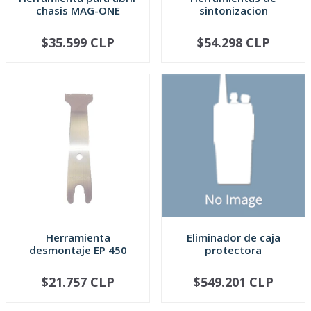
chasis MAG-ONE
sintonizacion
$35.599 CLP
$54.298 CLP
AGOTADO
AGOTADO
Herramienta
Eliminador de caja
desmontaje EP 450
protectora
$21.757 CLP
$549.201 CLP
AGOTADO
AGOTADO