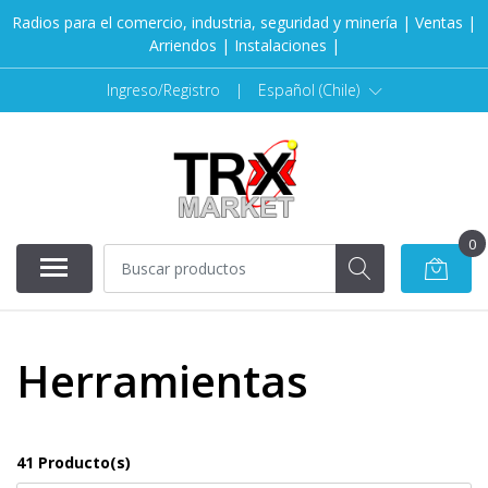
Radios para el comercio, industria, seguridad y minería | Ventas |
Arriendos | Instalaciones |
Ingreso/Registro
|
Español (Chile)
0
Herramientas
41 Producto(s)