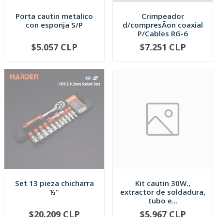
Porta cautin metalico
Crimpeador
con esponja S/P
d/compresÃ­on coaxial
P/Cables RG-6
$5.057 CLP
$7.251 CLP
AGOTADO
AGOTADO
Set 13 pieza chicharra
Kit cautin 30W.,
½"
extractor de soldadura,
tubo e...
$20.209 CLP
$5.967 CLP
AGOTADO
AGOTADO