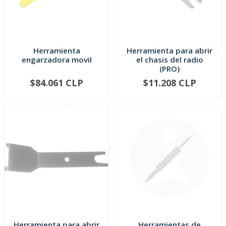
Herramienta
Herramienta para abrir
engarzadora movil
el chasis del radio
(PRO)
$84.061 CLP
$11.208 CLP
AGOTADO
AGOTADO
Herramienta para abrir
Herramientas de