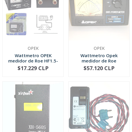
OPEK
OPEK
Wattmetro OPEK
Wattmetro Opek
medidor de Roe HF1.5-
medidor de Roe
30 MHZ (SWR-2)
Mod.SWR-6L HF 1.6...
$17.229 CLP
$57.120 CLP
NO DISPONIBLE
NO DISPONIBLE