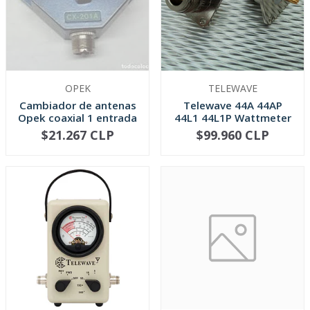
OPEK
TELEWAVE
Cambiador de antenas
Telewave 44A 44AP
Opek coaxial 1 entrada
44L1 44L1P Wattmeter
/2 ...
QC Conne...
$21.267 CLP
$99.960 CLP
NO DISPONIBLE
-
+