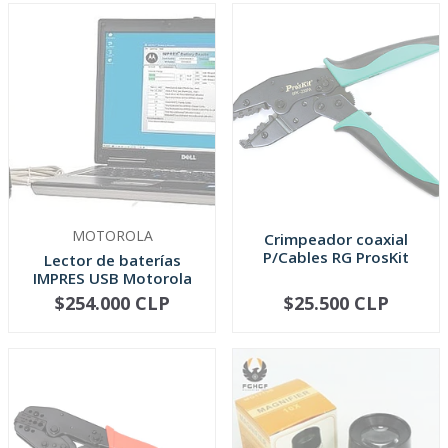
MOTOROLA
Crimpeador coaxial
P/Cables RG ProsKit
Lector de baterías
IMPRES USB Motorola
$254.000 CLP
$25.500 CLP
AGOTADO
AGOTADO