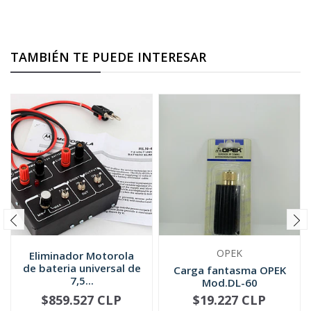
TAMBIÉN TE PUEDE INTERESAR
OPEK
Eliminador Motorola
de bateria universal de
Carga fantasma OPEK
7,5...
Mod.DL-60
$859.527 CLP
$19.227 CLP
-
+
-
+