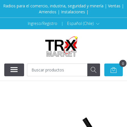
Radios para el comercio, industria, seguridad y minería | Ventas |
Arriendos | Instalaciones |
Ingreso/Registro
|
Español (Chile)
0
AGOTADO