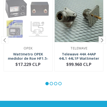
OPEK
TELEWAVE
Wattmetro OPEK
Telewave 44A 44AP
medidor de Roe HF1.5-
44L1 44L1P Wattmeter
30 MHZ (SWR-2)
QC Conne...
$17.229 CLP
$99.960 CLP
NO DISPONIBLE
-
+