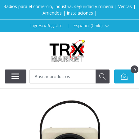
Radios para el comercio, industria, seguridad y minería | Ventas |
Arriendos | Instalaciones |
Ingreso/Registro
|
Español (Chile)
0