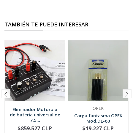
TAMBIÉN TE PUEDE INTERESAR
OPEK
Eliminador Motorola
de bateria universal de
Carga fantasma OPEK
7,5...
Mod.DL-60
$859.527 CLP
$19.227 CLP
-
+
-
+