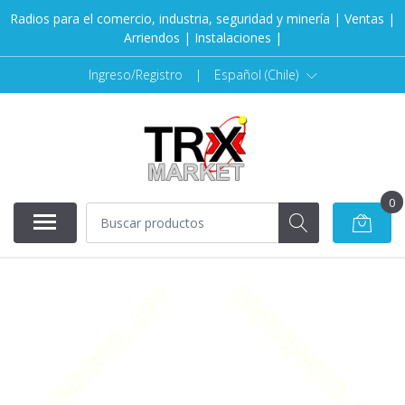
Radios para el comercio, industria, seguridad y minería | Ventas |
Arriendos | Instalaciones |
Ingreso/Registro
|
Español (Chile)
0
AGOTADO