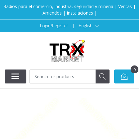
Radios para el comercio, industria, seguridad y minería | Ventas |
Arriendos | Instalaciones |
Login/Register
|
English
0
SOLD OUT