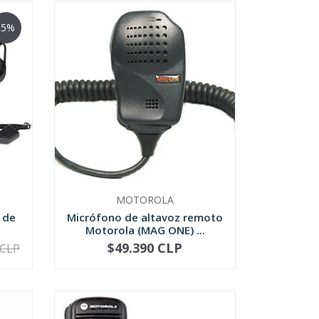
-5%
MOTOROLA
 de
Micrófono de altavoz remoto
Motorola (MAG ONE) ...
$49.390 CLP
 CLP
-
+