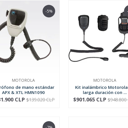
-5%
MOTOROLA
MOTOROLA
rófono de mano estándar
Kit inalámbrico Motorola
APX & XTL HMN1090
larga duración con ...
31.900 CLP
$901.065 CLP
$139.020 CLP
$948.800
+
-
+
-7%