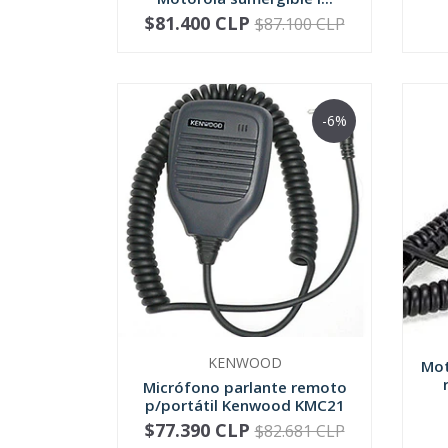
$81.400 CLP
$87.100 CLP
-
+
-
-6%
KENWOOD
Mot
Micrófono parlante remoto
p/portátil Kenwood KMC21
$77.390 CLP
$82.681 CLP
-
+
-