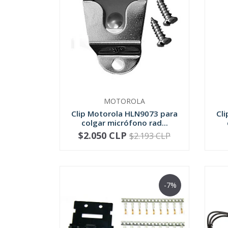
MOTOROLA
Clip Motorola HLN9073 para
Cl
colgar micrófono rad...
$2.050 CLP
$2.193 CLP
-
+
-
-7%