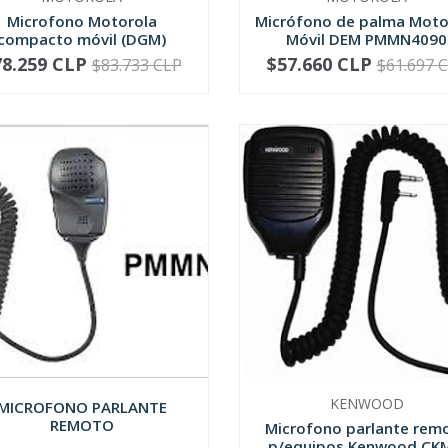
Microfono Motorola
Micrófono de palma Moto
compacto móvil (DGM)
Móvil DEM PMMN4090
RMN5052
78.259 CLP
$57.660 CLP
$83.733 CLP
$61.697 
+
-
+
KENWOOD
MICROFONO PARLANTE
REMOTO
Microfono parlante rem
p/equipos Kenwood CKM