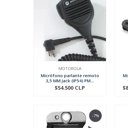
MOTOROLA
Micrófono parlante remoto
Mi
3,5 MM Jack (IP54) PM...
$54.500 CLP
$
-
+
-
-7%