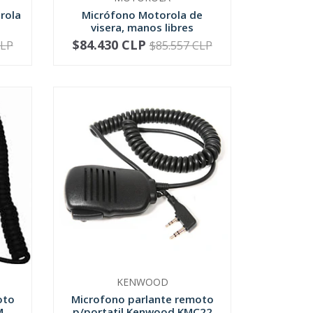
rola
Micrófono Motorola de
visera, manos libres
$84.430 CLP
CLP
$85.557 CLP
-
+
KENWOOD
oto
Microfono parlante remoto
...
p/portatil Kenwood KMC22