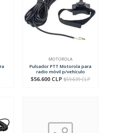
MOTOROLA
ra
Pulsador PTT Motorola para
radio móvil p/vehículo
$56.600 CLP
$59.639 CLP
-
+