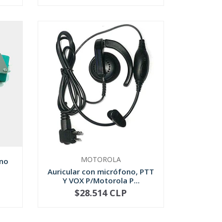
MOTOROLA
no
Auricular con micrófono, PTT
Y VOX P/Motorola P...
$28.514 CLP
-
+