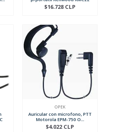
$16.728 CLP
-
+
OPEK
n
Auricular con microfono, PTT
1C
Motorola EPM-750 O...
$4.022 CLP
-
+