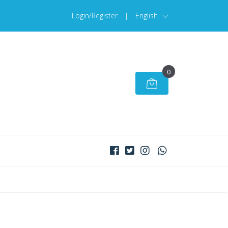
Login/Register
|
English
0