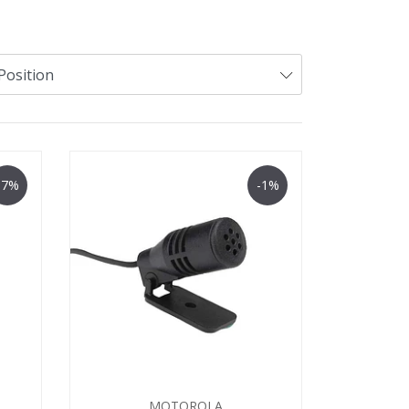
-7%
-1%
MOTOROLA