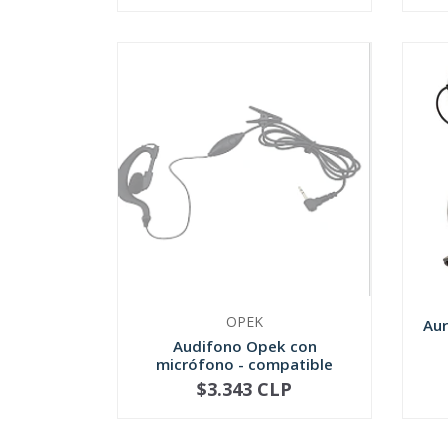
OPEK
Aur
Audifono Opek con
micrófono - compatible
Motorola
$3.343 CLP
NOT AVAILABLE
-