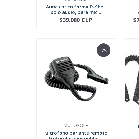
Auricular en forma D-Shell
solo audio, para mic...
$39.080 CLP
$
-
+
-
-7%
MOTOROLA
Micrófono parlante remoto
Motorola sumergible I...