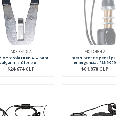
MOTOROLA
MOTOROLA
ip Motorola HLN9414 para
Interruptor de pedal pa
colgar micrófono uni...
emergencias RLN5929
$24.674 CLP
$61.878 CLP
NOT AVAILABLE
+