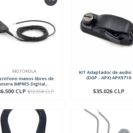
MOTOROLA
KIT Adaptador de audio
(DGP - APX) APX9716
crófono manos libres de
visera IMPRES Digital...
86.500 CLP
$35.026 CLP
$92.558 CLP
+
-
+