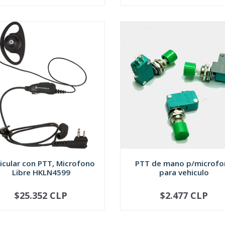
icular con PTT, Microfono
PTT de mano p/microfo
Libre HKLN4599
para vehiculo
$25.352 CLP
$2.477 CLP
+
-
+