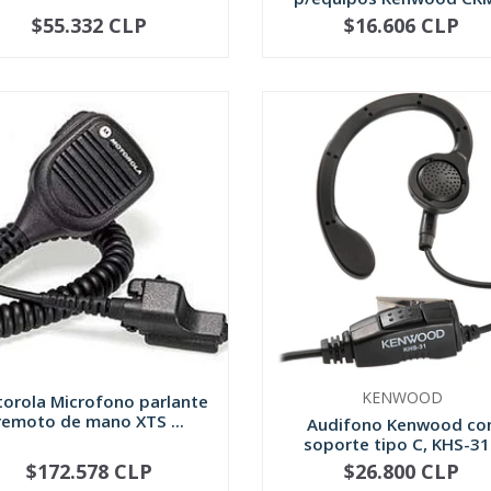
$55.332 CLP
$16.606 CLP
+
-
+
KENWOOD
orola Microfono parlante
remoto de mano XTS ...
Audifono Kenwood co
soporte tipo C, KHS-3
$172.578 CLP
$26.800 CLP
+
-
+