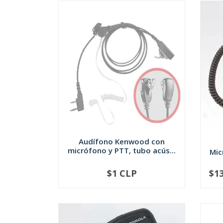
Audífono Kenwood con
micrófono y PTT, tubo acús...
Mic
$1 CLP
$1
NOT AVAILABLE
-