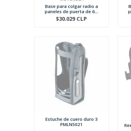
Base para colgar radio a
B
paneles de puerta de 6...
p
$30.029 CLP
NOT AVAILABLE
-
Estuche de cuero duro 3
PMLN5021
Ree