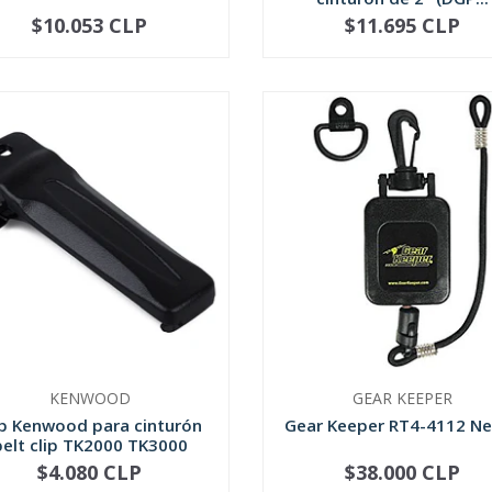
$10.053 CLP
$11.695 CLP
NOT AVAILABLE
-
+
KENWOOD
GEAR KEEPER
ip Kenwood para cinturón
Gear Keeper RT4-4112 N
belt clip TK2000 TK3000
$4.080 CLP
$38.000 CLP
+
-
+