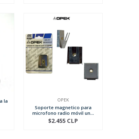
OPEK
a la
Soporte magnetico para
microfono radio móvil un...
$2.455 CLP
-
+