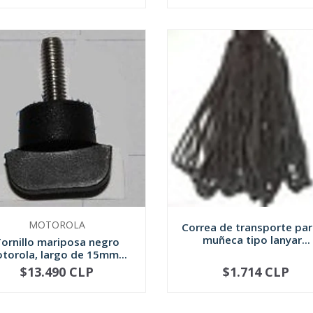
MOTOROLA
Correa de transporte par
muñeca tipo lanyar...
ornillo mariposa negro
torola, largo de 15mm...
$13.490 CLP
$1.714 CLP
+
-
+