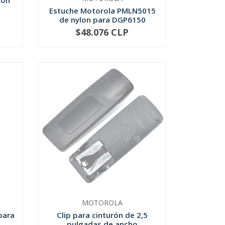
lon
Estuche Motorola PMLN5015
de nylon para DGP6150
$48.076 CLP
NOT AVAILABLE
MOTOROLA
para
Clip para cinturón de 2,5
pulgadas de ancho