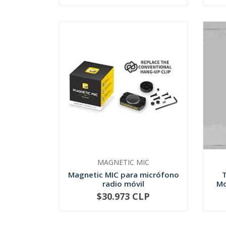
MAGNETIC MIC
Magnetic MIC para micrófono
T
radio móvil
Mo
$30.973 CLP
-
+
-