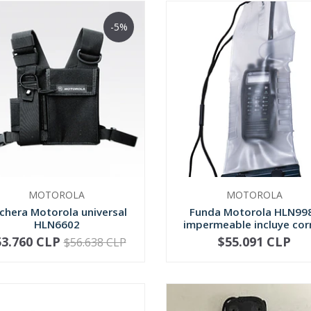
-5%
MOTOROLA
MOTOROLA
chera Motorola universal
Funda Motorola HLN99
HLN6602
impermeable incluye cor
53.760 CLP
$55.091 CLP
$56.638 CLP
+
-
+