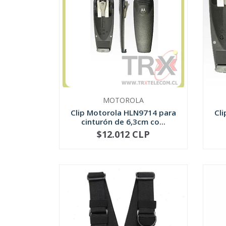
MOTOROLA
Clip Motorola HLN9714 para
Cl
cinturón de 6,3cm co...
$12.012 CLP
-
+
-