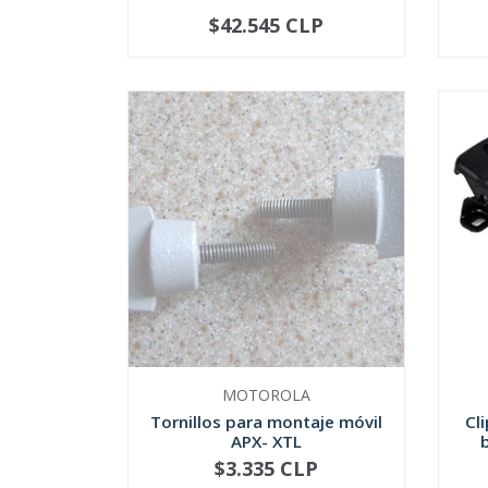
$42.545 CLP
NOT AVAILABLE
MOTOROLA
Tornillos para montaje móvil
Cl
APX- XTL
$3.335 CLP
NOT AVAILABLE
-