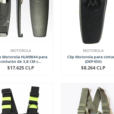
MOTOROLA
MOTOROLA
ip Motorola HLN9844 para
Clip Motorola para cintu
cinturón de 3,8 CM c...
(DEP450)
$17.625 CLP
$8.264 CLP
+
-
+