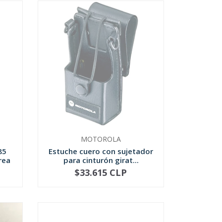
MOTOROLA
85
Estuche cuero con sujetador
rea
para cinturón girat...
$33.615 CLP
NOT AVAILABLE