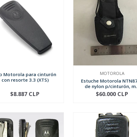
MOTOROLA
ip Motorola para cinturón
con resorte 3.3 (XTS)
Estuche Motorola NTN8
de nylon p/cinturón, m.
$8.887 CLP
$60.000 CLP
+
-
+