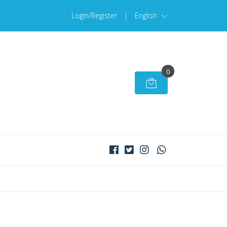
Login/Register
|
English
0