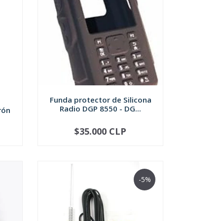
Funda protector de Silicona
Radio DGP 8550 - DG...
rón
$35.000 CLP
-
+
-5%