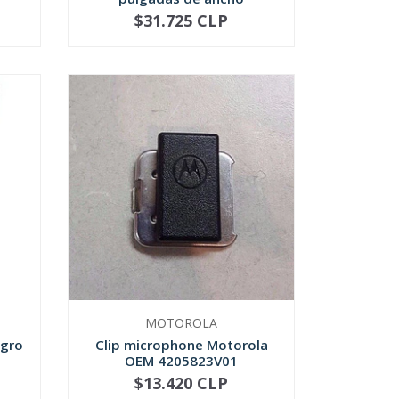
$31.725 CLP
NOT AVAILABLE
MOTOROLA
egro
Clip microphone Motorola
OEM 4205823V01
$13.420 CLP
-
+