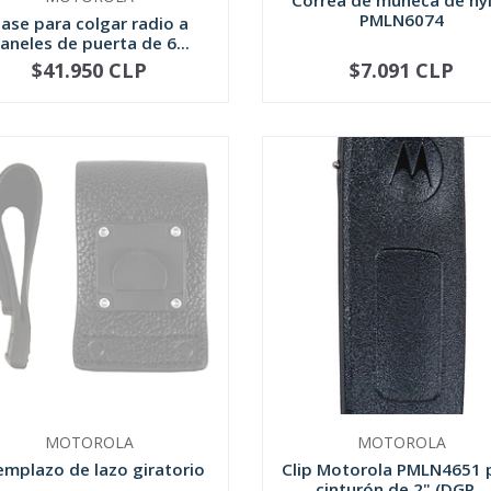
Correa de muñeca de ny
PMLN6074
ase para colgar radio a
aneles de puerta de 6...
$41.950 CLP
$7.091 CLP
NOT AVAILABLE
+
MOTOROLA
MOTOROLA
mplazo de lazo giratorio
Clip Motorola PMLN4651 
cinturón de 2" (DGP...