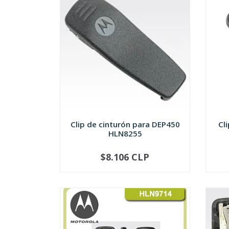
Clip de cinturón para DEP450
Cl
HLN8255
$8.106 CLP
-
+
-