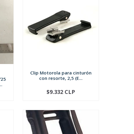
Clip Motorola para cinturón
con resorte, 2,5 (E...
725
..
$9.332 CLP
-
+