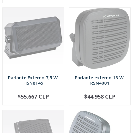
Parlante Externo 7,5 W.
Parlante externo 13 W.
HSN8145
RSN4001
$55.667 CLP
$44.958 CLP
SOLD OUT
SOLD OUT