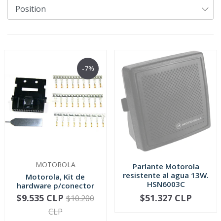
-7%
MOTOROLA
Parlante Motorola
resistente al agua 13W.
Motorola, Kit de
HSN6003C
hardware p/conector
trasero se...
$9.535 CLP
$51.327 CLP
$10.200
SOLD OUT
-
+
CLP