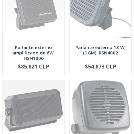
Parlante externo
Parlante externo 13 W,
amplificado de 6W.
(DGM). RSN4002
HSN1006
$85.821 CLP
$54.873 CLP
SOLD OUT
SOLD OUT