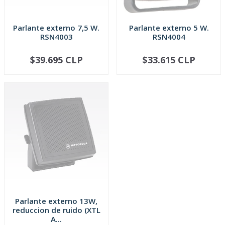
Parlante externo 7,5 W.
Parlante externo 5 W.
RSN4003
RSN4004
$39.695 CLP
$33.615 CLP
SOLD OUT
SOLD OUT
Parlante externo 13W,
reduccion de ruido (XTL
A...