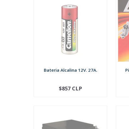
Bateria Alcalina 12V. 27A.
P
$857 CLP
SOLD OUT