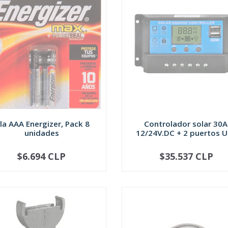
ila AAA Energizer, Pack 8
Controlador solar 30A
unidades
12/24V.DC + 2 puertos 
$6.694 CLP
$35.537 CLP
SOLD OUT
SOLD OUT