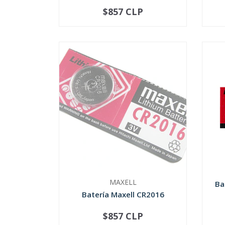
$857 CLP
-
+
-
MAXELL
Ba
Batería Maxell CR2016
$857 CLP
NOT AVAILABLE
-