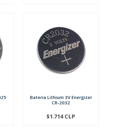
025
Bateria Lithium 3V Energizer
CR-2032
$1.714 CLP
-
+