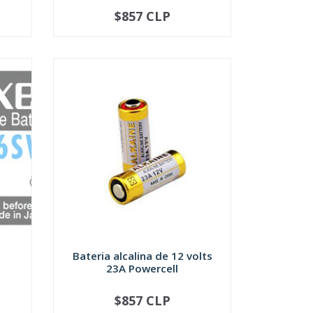
$857 CLP
NOT AVAILABLE
Bateria alcalina de 12 volts
23A Powercell
$857 CLP
-
+