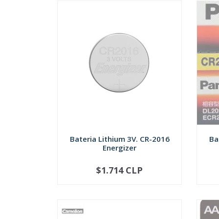
Bateria Lithium 3V. CR-2016
Ba
Energizer
$1.714 CLP
-
+