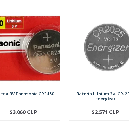
eria 3V Panasonic CR2450
Bateria Lithium 3V. CR-2
Energizer
$3.060 CLP
$2.571 CLP
+
-
+