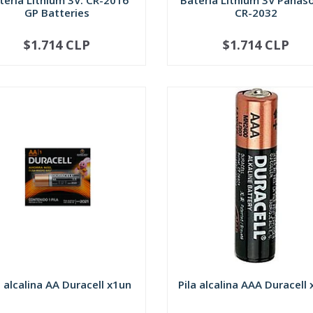
teria Lithium 3V. CR-2016
Bateria Lithium 3V Panaso
GP Batteries
CR-2032
$1.714 CLP
$1.714 CLP
+
-
+
a alcalina AA Duracell x1un
Pila alcalina AAA Duracell