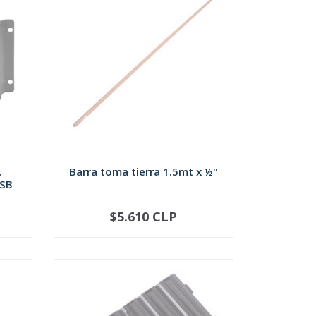
.
Barra toma tierra 1.5mt x ½"
USB
$5.610 CLP
SOLD OUT