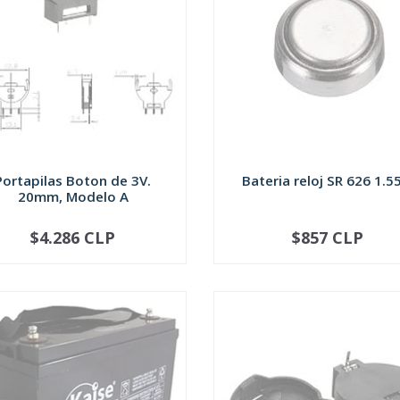
Portapilas Boton de 3V.
Bateria reloj SR 626 1.5
20mm, Modelo A
$4.286 CLP
$857 CLP
SOLD OUT
SOLD OUT