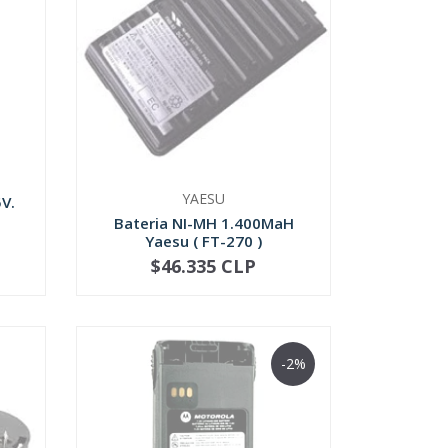
YAESU
5V.
Bateria NI-MH 1.400MaH
Yaesu ( FT-270 )
$46.335 CLP
SOLD OUT
-2%