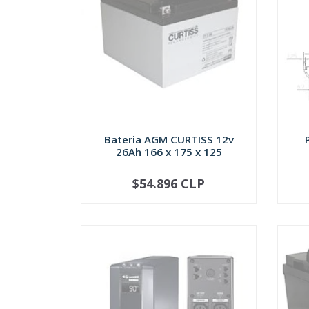
Bateria AGM CURTISS 12v
26Ah 166 x 175 x 125
$54.896 CLP
SOLD OUT