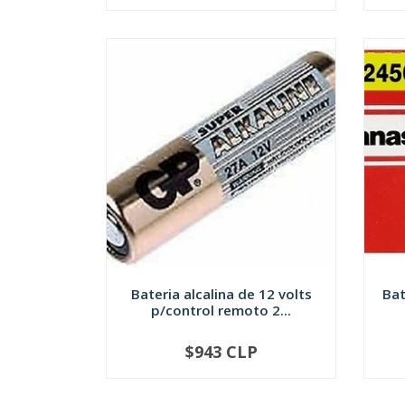
Bateria alcalina de 12 volts
Bat
p/control remoto 2...
$943 CLP
-
+
-