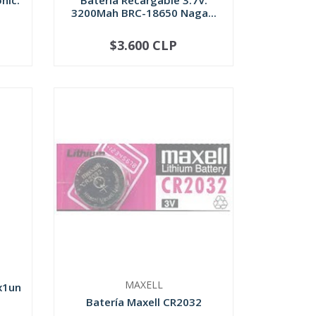
nic.
Bateria Recargable 3.7V.
3200Mah BRC-18650 Naga...
$3.600 CLP
-
+
MAXELL
 x1un
Batería Maxell CR2032