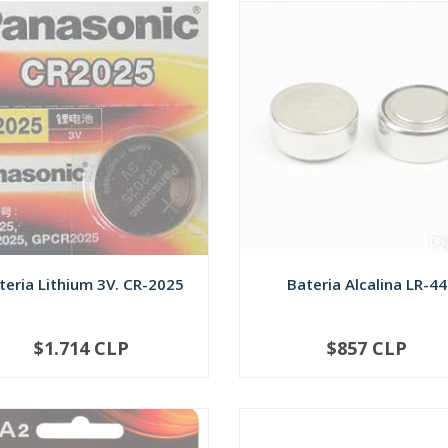
teria Lithium 3V. CR-2025
Bateria Alcalina LR-44
$1.714 CLP
$857 CLP
SOLD OUT
SOLD OUT