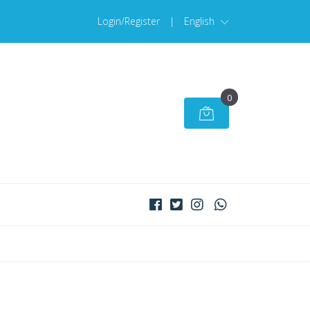
Login/Register
|
English
0