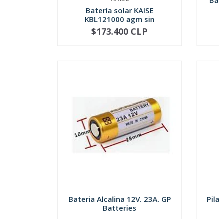
Ba
Batería solar KAISE
KBL121000 agm sin
mantenimi...
$173.400 CLP
NOT AVAILABLE
-
Bateria Alcalina 12V. 23A. GP
Pil
Batteries