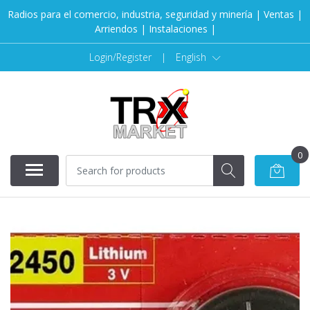
Radios para el comercio, industria, seguridad y minería | Ventas |
Arriendos | Instalaciones |
Login/Register
|
English
0