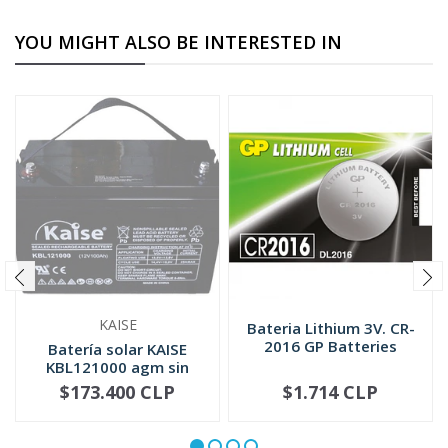
YOU MIGHT ALSO BE INTERESTED IN
KAISE
Bateria Lithium 3V. CR-
2016 GP Batteries
Batería solar KAISE
KBL121000 agm sin
mantenimi...
$173.400 CLP
$1.714 CLP
NOT AVAILABLE
-
+