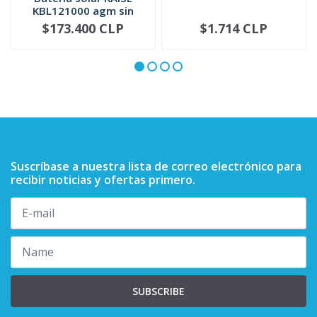
KBL121000 agm sin
mantenimi...
$173.400 CLP
$1.714 CLP
NOT AVAILABLE
-
+
Suscríbase a nuestra lista de correo electrónico para
recibir noticias y ofertas primero.
SUBSCRIBE