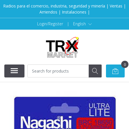
Radios para el comercio, industria, seguridad y minería | Ventas |
Arriendos | Instalaciones |
Login/Register
|
English
0