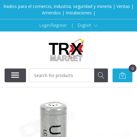
Radios para el comercio, industria, seguridad y minería | Ventas |
Arriendos | Instalaciones |
Login/Register
|
English
0
SOLD OUT