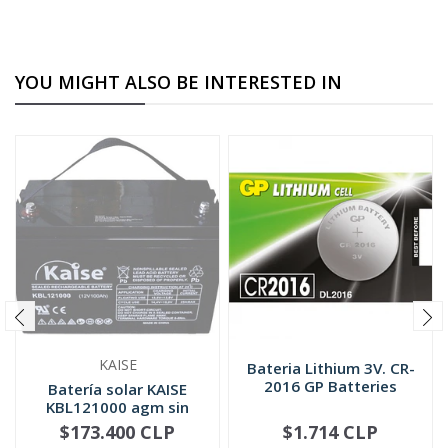
YOU MIGHT ALSO BE INTERESTED IN
KAISE
Bateria Lithium 3V. CR-
2016 GP Batteries
Batería solar KAISE
KBL121000 agm sin
mantenimi...
$173.400 CLP
$1.714 CLP
NOT AVAILABLE
-
+