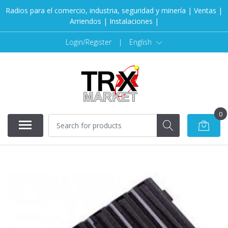
Radios para el comercio, industria, seguridad y minería | Ventas |
Arriendos | Instalaciones |
Login/Register
|
English
0
SOLD OUT