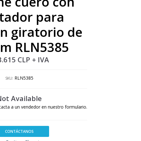
he cuero con
tador para
n giratorio de
 cm RLN5385
3.615 CLP
+ IVA
RLN5385
SKU:
Not Available
tacta a un vendedor en nuestro formulario.
CONTÁCTANOS