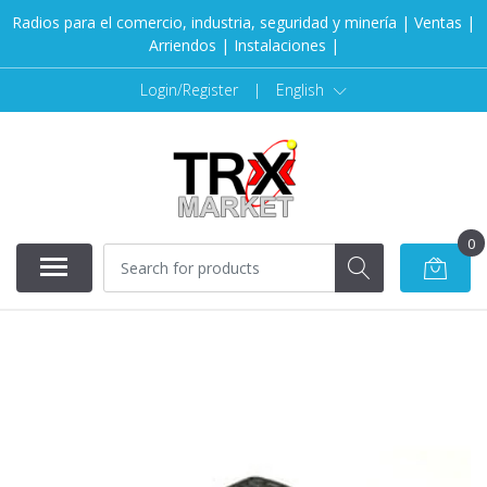
Radios para el comercio, industria, seguridad y minería | Ventas |
Arriendos | Instalaciones |
Login/Register
|
English
0