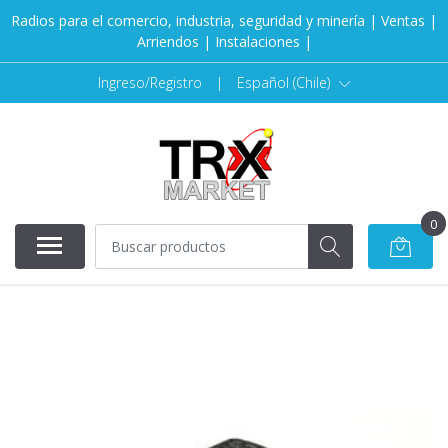
Radios para el comercio, industria, seguridad y minería | Ventas |
Arriendos | Instalaciones |
Ingreso/Registro
|
Español (Chile)
0