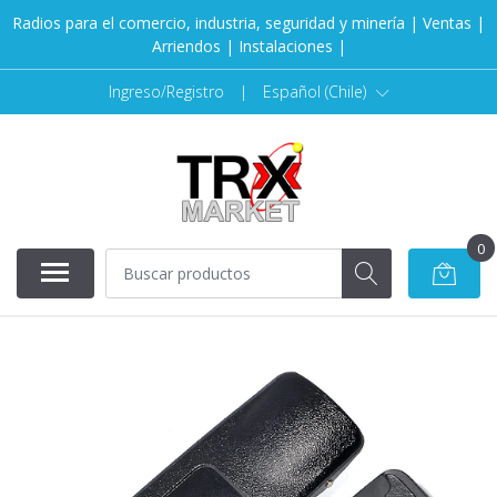
Radios para el comercio, industria, seguridad y minería | Ventas |
Arriendos | Instalaciones |
Ingreso/Registro
|
Español (Chile)
0
NO DISPONIBLE