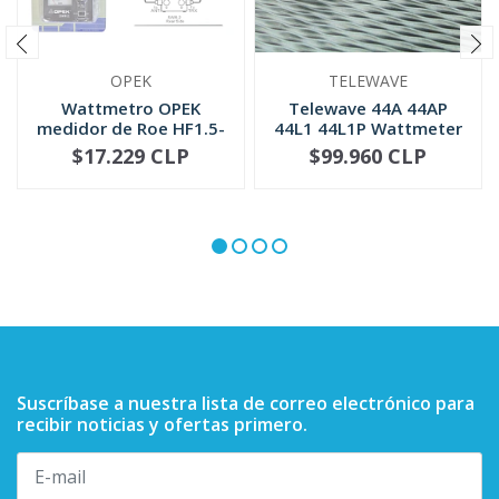
OPEK
TELEWAVE
Wattmetro OPEK
Telewave 44A 44AP
medidor de Roe HF1.5-
44L1 44L1P Wattmeter
30 MHZ (SWR-2)
QC Conne...
$17.229 CLP
$99.960 CLP
NO DISPONIBLE
-
+
Suscríbase a nuestra lista de correo electrónico para
recibir noticias y ofertas primero.