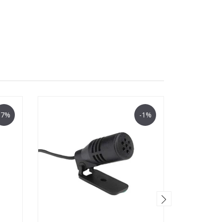
-7%
-1%