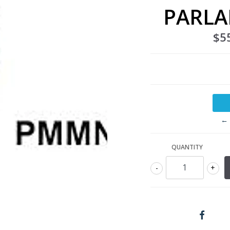
PARLA
$5
← 
QUANTITY
-
+