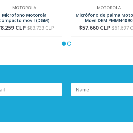
MOTOROLA
MOTOROLA
Microfono Motorola
Micrófono de palma Moto
compacto móvil (DGM)
Móvil DEM PMMN4090
RMN5052
78.259 CLP
$57.660 CLP
$83.733 CLP
$61.697 
+
-
+