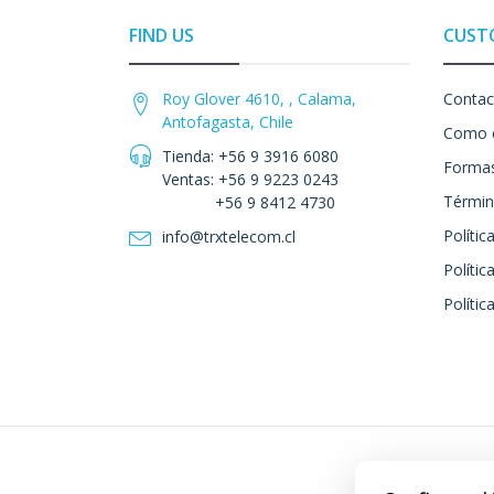
FIND US
CUST
Roy Glover 4610, , Calama,
Contac
Antofagasta, Chile
Como 
Tienda: +56 9 3916 6080
Formas
Ventas: +56 9 9223 0243
Términ
+56 9 8412 4730
Polític
info@trxtelecom.cl
Polític
Polític