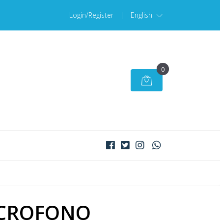
Login/Register
|
English
0
CROFONO