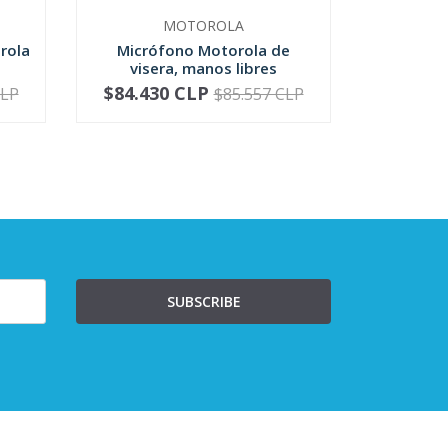
MOTOROLA
rola
Micrófono Motorola de
Micrófo
visera, manos libres
Motoro
$84.430 CLP
$81.4
CLP
$85.557 CLP
-
+
-
SUBSCRIBE