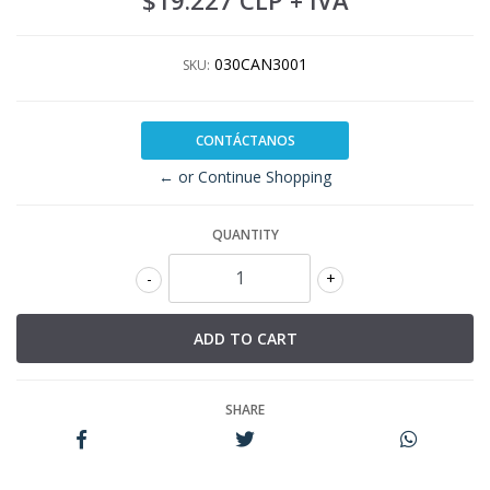
$19.227 CLP
+ IVA
030CAN3001
SKU:
CONTÁCTANOS
← or Continue Shopping
QUANTITY
-
+
SHARE