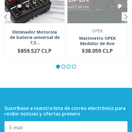
OPEK
Eliminador Motorola
de bateria universal de
Wattmetro OPEK
7,5...
Medidor de Roe
HF/VHF 1.7-150MHZ...
$859.527 CLP
$38.059 CLP
NOT AVAILABLE
-
+
Suscríbase a nuestra lista de correo electrónico para
recibir noticias y ofertas primero.