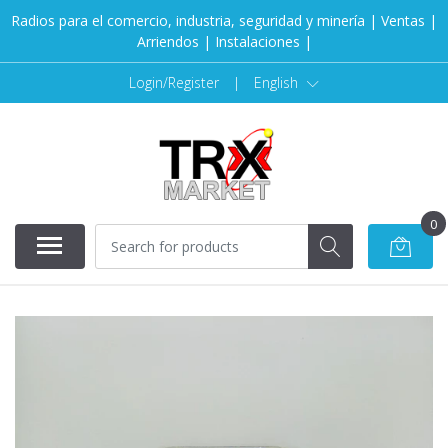
Radios para el comercio, industria, seguridad y minería | Ventas |
Arriendos | Instalaciones |
Login/Register
|
English
0