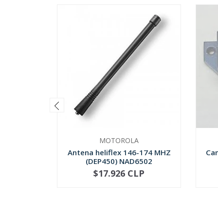
MOTOROLA
Antena heliflex 146-174 MHZ
Ca
(DEP450) NAD6502
$17.926 CLP
-
+