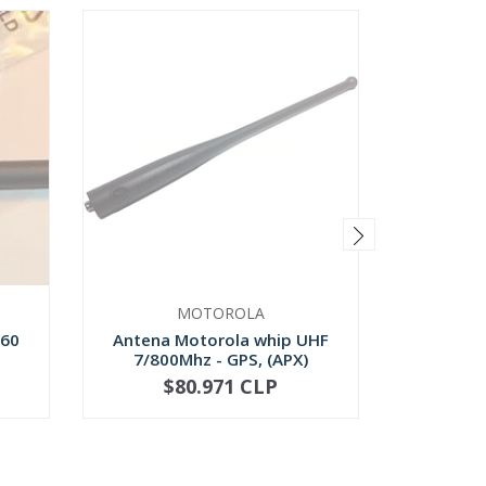
MOTOROLA
160
Antena Motorola whip UHF
An
7/800Mhz - GPS, (APX)
combina
$80.971 CLP
$
NOT AVAILABLE