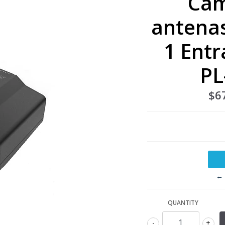
Cam
antenas
1 Entr
PL
$6
← 
QUANTITY
-
+