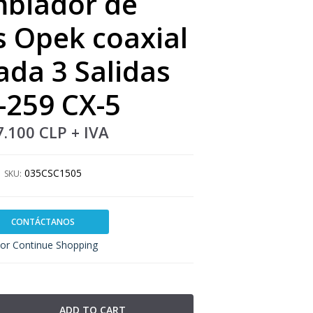
biador de
 Opek coaxial
ada 3 Salidas
-259 CX-5
7.100 CLP
+ IVA
035CSC1505
SKU:
CONTÁCTANOS
or Continue Shopping