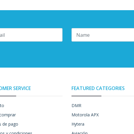
OMER SERVICE
FEATURED CATEGORIES
to
DMR
comprar
Motorola APX
 de pago
Hytera
os y condiciones
Aviación