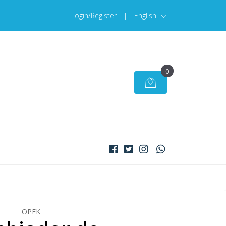
Login/Register
|
English
0
OPEK