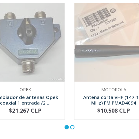
OPEK
MOTOROLA
mbiador de antenas Opek
Antena corta VHF (147-
coaxial 1 entrada /2 ...
MHz) FM PMAD4094
$21.267 CLP
$10.508 CLP
NOT AVAILABLE
NOT AVAILABLE