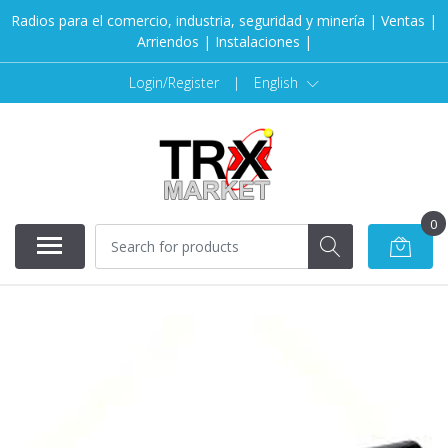
Radios para el comercio, industria, seguridad y minería | Ventas |
Arriendos | Instalaciones |
Login/Register
|
English
0
NOT AVAILABLE