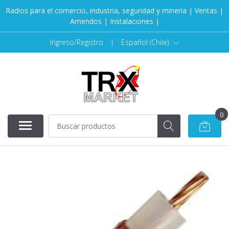
Radios para el comercio, industria, seguridad y minería | Ventas |
Arriendos | Instalaciones |
Ingreso/Registro
|
Español (Chile)
0