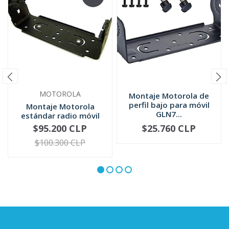
MOTOROLA
Montaje Motorola de
perfil bajo para móvil
Montaje Motorola
GLN7...
estándar radio móvil
HLN6861
$95.200 CLP
$25.760 CLP
-
+
-
+
$100.300 CLP