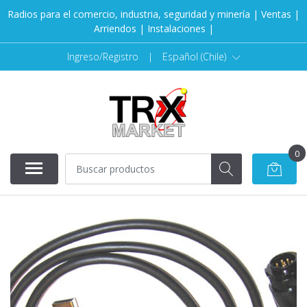
Radios para el comercio, industria, seguridad y minería | Ventas |
Arriendos | Instalaciones |
Ingreso/Registro
|
Español (Chile)
0