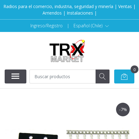
Radios para el comercio, industria, seguridad y minería | Ventas |
Arriendos | Instalaciones |
Ingreso/Registro
|
Español (Chile)
0
-7%