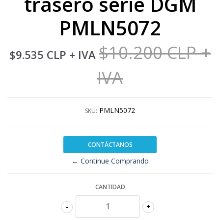
trasero serie DGM
PMLN5072
$10.200 CLP
+
$9.535 CLP
+ IVA
IVA
PMLN5072
SKU:
CONTÁCTANOS
← Continue Comprando
CANTIDAD
-
+