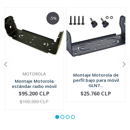
-5%
MOTOROLA
Montaje Motorola de
perfil bajo para móvil
Montaje Motorola
GLN7...
estándar radio móvil
HLN6861
$95.200 CLP
$25.760 CLP
-
+
-
+
$100.300 CLP