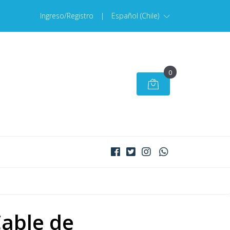
Ingreso/Registro
|
Español (Chile)
0
able de