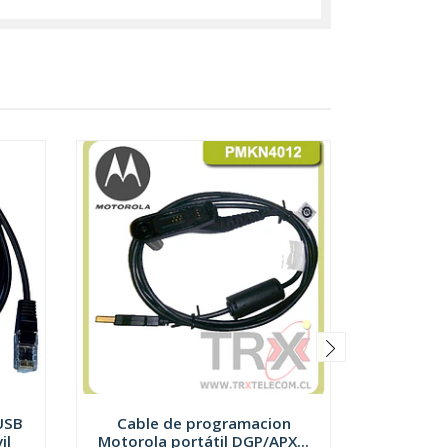
USB
Cable de programacion
Cab
il
Motorola portátil DGP/APX...
progr