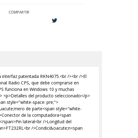
COMPARTIR
 interfaz patentada RKN4075.<br /><br />El
onal Radio CPS, que debe comprarse en
 CPS funciona en Windows 10 y muchas
/p> <p>Detalles del producto seleccionado</p>
n style="white-space: pre;">
acute;mero de parte<span style="white-
/>Conector de la computadora<span
</span>Pin lateral<br />Longitud del
/span>FT232RL<br />Condici&oacute;n<span