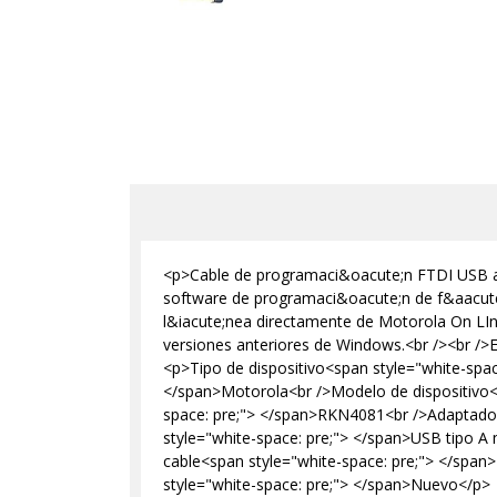
<p>Cable de programaci&oacute;n FTDI USB a s
software de programaci&oacute;n de f&aacute
l&iacute;nea directamente de Motorola On LIn
versiones anteriores de Windows.<br /><br />E
<p>Tipo de dispositivo<span style="white-spa
</span>Motorola<br />Modelo de dispositivo
space: pre;"> </span>RKN4081<br />Adaptado
style="white-space: pre;"> </span>USB tipo A 
cable<span style="white-space: pre;"> </span
style="white-space: pre;"> </span>Nuevo</p>