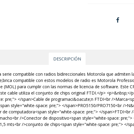
DESCRIPCIÓN
erie compatible con radios bidireccionales Motorola que admiten la
;brica compatible con estos modelos de radio es Motorola Professi
e (MOL) para cumplir con las normas de licencia de software. Este
ste cable utiliza el conjunto de chips original FTDI.</p> <p>&nbsp;<
ce: pre;"> </span>Cable de programaci&oacute;n FTDI<br />Marca<spa
<span style="white-space: pre;"> </span>PRO5150/PRO7150<br />N&u
r de computadora<span style="white-space: pre;"> </span>FTDI<br 
macho<br />Conector de dispositivo<span style="white-space: pre;"> 
>1,5 mts<br />conjunto de chips<span style="white-space: pre;"> <