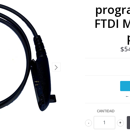
progr
FTDI 
$5
← 
CANTIDAD
-
+