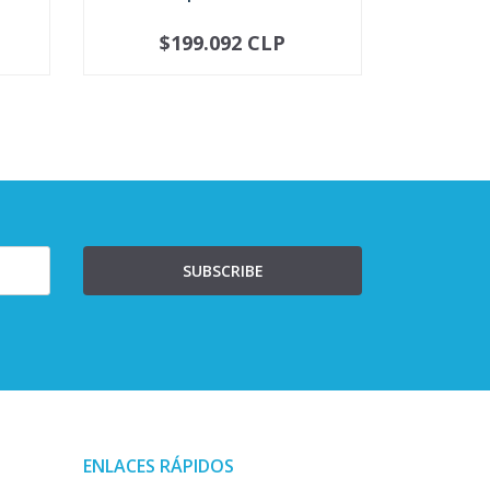
$199.092 CLP
$
-
+
-
SUBSCRIBE
ENLACES RÁPIDOS