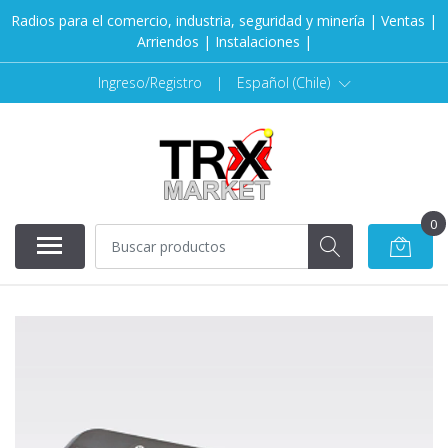
Radios para el comercio, industria, seguridad y minería | Ventas |
Arriendos | Instalaciones |
Ingreso/Registro
|
Español (Chile)
0