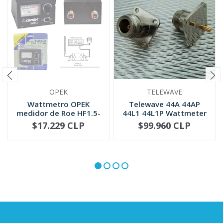
OPEK
TELEWAVE
Wattmetro OPEK
Telewave 44A 44AP
medidor de Roe HF1.5-
44L1 44L1P Wattmeter
30 MHZ (SWR-2)
QC Conne...
$17.229 CLP
$99.960 CLP
NO DISPONIBLE
-
+