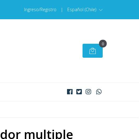
Ingreso/Registro
|
Español (Chile)
0
dor multiple