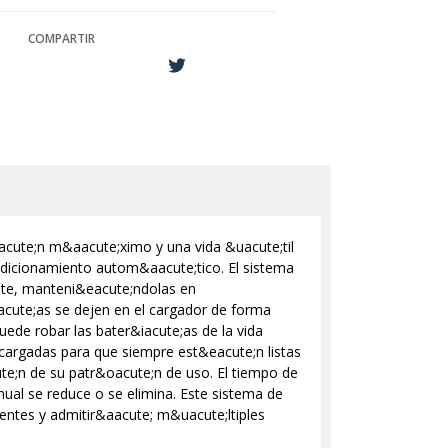
COMPARTIR
cute;n m&aacute;ximo y una vida &uacute;til
ndicionamiento autom&aacute;tico. El sistema
nte, manteni&eacute;ndolas en
acute;as se dejen en el cargador de forma
uede robar las bater&iacute;as de la vida
cargadas para que siempre est&eacute;n listas
te;n de su patr&oacute;n de uso. El tiempo de
ual se reduce o se elimina. Este sistema de
entes y admitir&aacute; m&uacute;ltiples