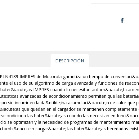
DESCRIPCIÓN
 WPLN4189 IMPRES de Motorola garantiza un tiempo de conversaci&oa
iante el uso de su algoritmo de carga avanzada y funciones de reaco
las bater&iacute;as IMPRES cuando lo necesitan autom&aacute;ticame
ute;sticas avanzadas de acondicionamiento permiten que las bater&i
o sin incurrir en la da&ntilde;ina acumulaci&oacute;n de calor que p
ter&iacute;as que quedan en el cargador se mantienen completamente 
eacondiciona las bater&iacute;as cuando las necesitan en funci&oacu
 ciclo se optimizan y la necesidad de programas de mantenimiento man
a tambi&eacute;n cargar&aacute; las bater&iacute;as heredadas exist