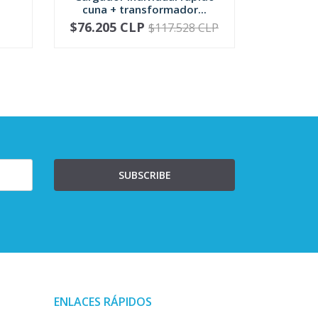
cuna + transformador...
para c
$76.205 CLP
$
$117.528 CLP
-
+
-
SUBSCRIBE
ENLACES RÁPIDOS