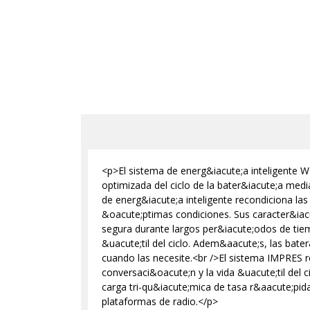
<p>El sistema de energ&iacute;a inteligente
optimizada del ciclo de la bater&iacute;a med
de energ&iacute;a inteligente recondiciona 
&oacute;ptimas condiciones. Sus caracter&iac
segura durante largos per&iacute;odos de tiemp
&uacute;til del ciclo. Adem&aacute;s, las ba
cuando las necesite.<br />El sistema IMPRES r
conversaci&oacute;n y la vida &uacute;til del
carga tri-qu&iacute;mica de tasa r&aacute;pid
plataformas de radio.</p>