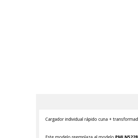
Cargador individual rápido cuna + transform
Este modelo reemplaza al modelo
PMLN522