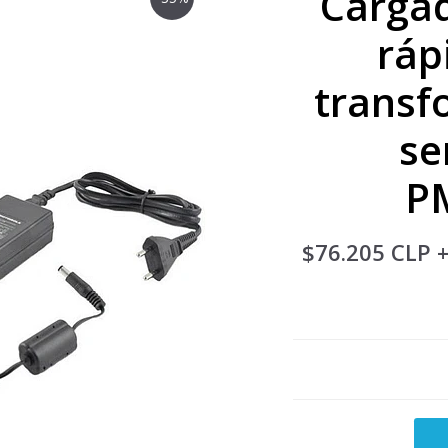
Cargad
ráp
transf
se
P
$76.205 CLP
+