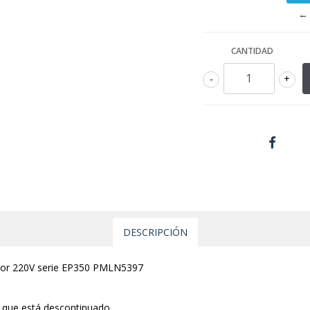
← 
CANTIDAD
-
+
DESCRIPCIÓN
ador 220V serie EP350 PMLN5397
8
que está descontinuado.