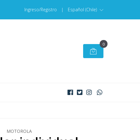
Ingreso/Registro
|
Español (Chile)
0
MOTOROLA