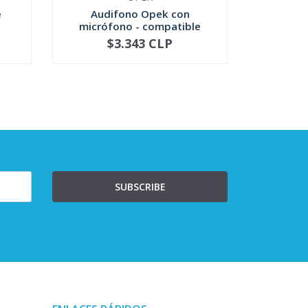
e
Audifono Opek con
Portátil
micrófono - compatible
VHF 1
Motorola
$3.343 CLP
$860.3
NO DISPONIBLE
SUBSCRIBE