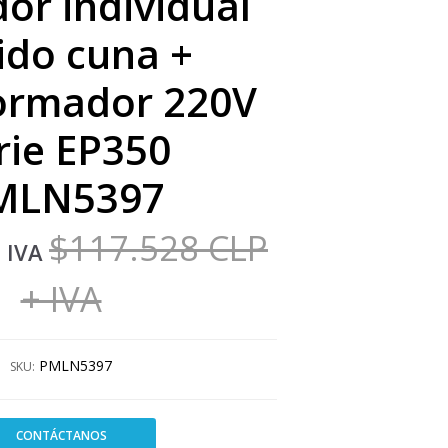
or individual
ido cuna +
ormador 220V
rie EP350
MLN5397
$117.528 CLP
 IVA
+ IVA
PMLN5397
SKU:
CONTÁCTANOS