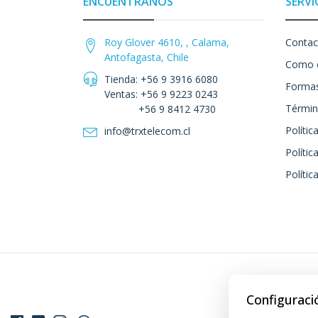
ENCUÉNTRANOS
SERVI
Roy Glover 4610, , Calama,
Contac
Antofagasta, Chile
Como 
Tienda: +56 9 3916 6080
Formas
Ventas: +56 9 9223 0243
Términ
+56 9 8412 4730
Polític
info@trxtelecom.cl
Polític
Polític
Configuraci