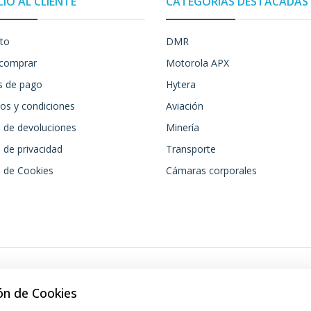
CIO AL CLIENTE
CATEGORÍAS DESTACADAS
to
DMR
comprar
Motorola APX
 de pago
Hytera
os y condiciones
Aviación
a de devoluciones
Minería
a de privacidad
Transporte
a de Cookies
Cámaras corporales
ón de Cookies