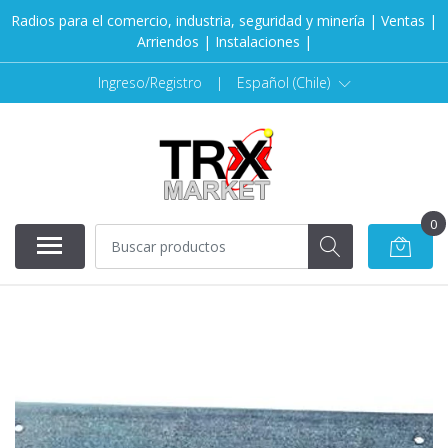
Radios para el comercio, industria, seguridad y minería | Ventas |
Arriendos | Instalaciones |
Ingreso/Registro
|
Español (Chile)
0