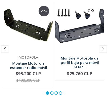
-5%
MOTOROLA
Montaje Motorola de
perfil bajo para móvil
Montaje Motorola
GLN7...
estándar radio móvil
HLN6861
$95.200 CLP
$25.760 CLP
-
+
-
+
$100.300 CLP