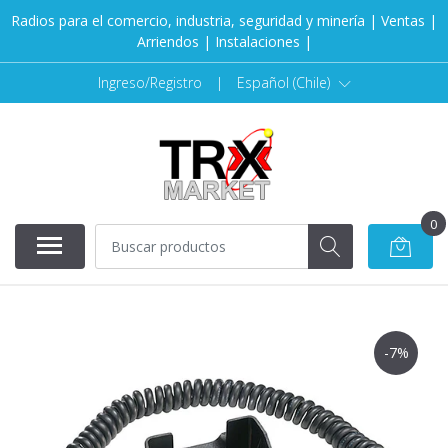
Radios para el comercio, industria, seguridad y minería | Ventas |
Arriendos | Instalaciones |
Ingreso/Registro
|
Español (Chile)
0
-7%