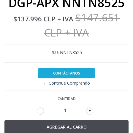
DGP-APX NNTN8525
$147.651
$137.996 CLP
+ IVA
CLP
+ IVA
NNTN8525
SKU:
CONTÁCTANOS
← Continue Comprando
CANTIDAD
-
+