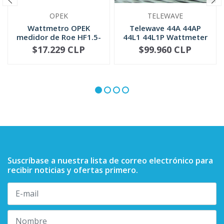
OPEK
TELEWAVE
Wattmetro OPEK
Telewave 44A 44AP
medidor de Roe HF1.5-
44L1 44L1P Wattmeter
30 MHZ (SWR-2)
QC Conne...
$17.229 CLP
$99.960 CLP
NO DISPONIBLE
-
+
Suscríbase a nuestra lista de correo electrónico para
recibir noticias y ofertas primero.