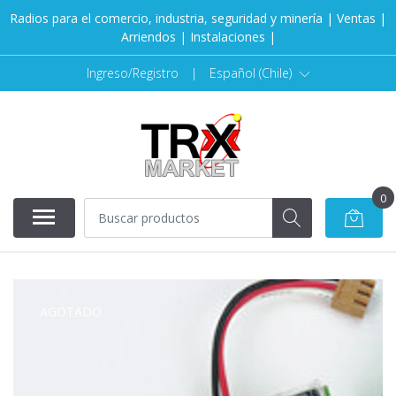
Radios para el comercio, industria, seguridad y minería | Ventas |
Arriendos | Instalaciones |
Ingreso/Registro
|
Español (Chile)
0
AGOTADO