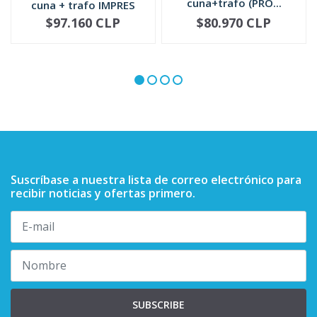
cuna+trafo (PRO...
cuna + trafo IMPRES
240...
$97.160 CLP
$80.970 CLP
-
+
-
+
Suscríbase a nuestra lista de correo electrónico para
recibir noticias y ofertas primero.
SUBSCRIBE